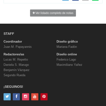
Ver listado completo de notas
STAFF
Coordinador
Diseño gráfico
Juan M. Papayannis
Mariana Fadón
Redactores/as
Diseño online
Lucas M. Repetto
Federico Lago
Daniela S. Marugo
Maximiliano Yañez
Benjamín Vázquez
Segundo Rueda
¡SEGUINOS!