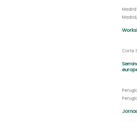
Madrid
Madrid
Worksh
Corte 
Semina
europ
Perugia
Perugi
Jornad