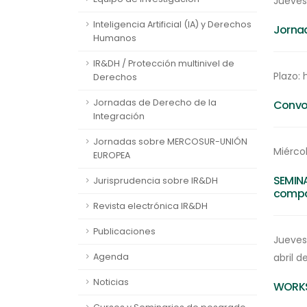
Jueves
Inteligencia Artificial (IA) y Derechos
Jornad
Humanos
IR&DH / Protección multinivel de
Plazo:
Derechos
Jornadas de Derecho de la
Convoc
Integración
Jornadas sobre MERCOSUR-UNIÓN
Miércol
EUROPEA
SEMINA
Jurisprudencia sobre IR&DH
compa
Revista electrónica IR&DH
Publicaciones
Jueves 
Agenda
abril d
Noticias
WORKSH