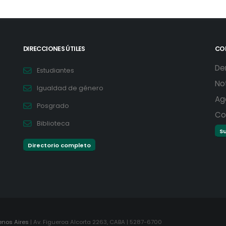
DIRECCIONES ÚTILES
CO
De
Estudiantes
No
Igualdad de género
Ag
Posgrado
Co
Biblioteca
Su
Directorio completo
enos Aires
| Av. Figueroa Alcorta 2263, CABA | 5287-6700