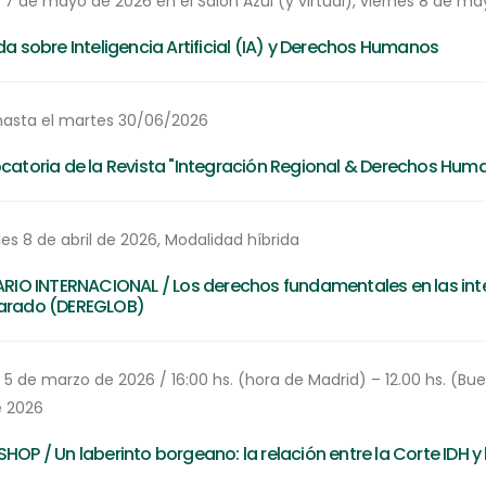
 7 de mayo de 2026 en el Salón Azul (y virtual), viernes 8 de ma
a sobre Inteligencia Artificial (IA) y Derechos Humanos
 hasta el martes 30/06/2026
atoria de la Revista "Integración Regional & Derechos Huma
es 8 de abril de 2026, Modalidad híbrida
RIO INTERNACIONAL / Los derechos fundamentales en las inte
rado (DEREGLOB)
5 de marzo de 2026 / 16:00 hs. (hora de Madrid) – 12.00 hs. (Bue
e 2026
OP / Un laberinto borgeano: la relación entre la Corte IDH y