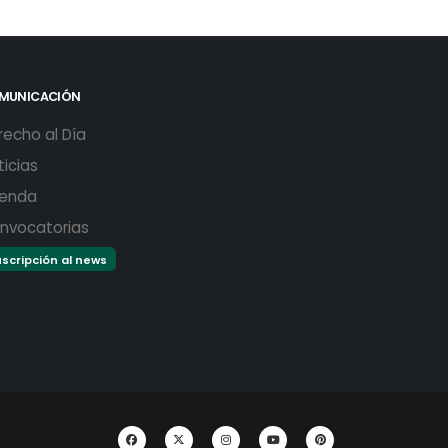
MUNICACIÓN
recho al Día
ticias
enda
nvocatorias
scripción al news