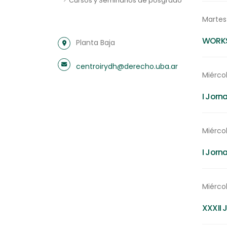
Cursos y Seminarios de posgrado
Martes
WORKSH
Planta Baja
centroirydh@derecho.uba.ar
Miércol
I Jorn
Miérco
I Jorn
Miércol
XXXII 