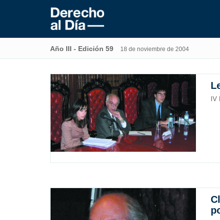
Año III - Edición 59
18 de noviembre de 2004
L
IV 
C
po