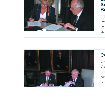
S
B
El 
cie
de 
dic
C
El 
Vic
Alt
con
del