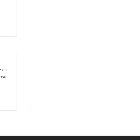
e en
casa