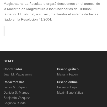
Magistratura. La Facultad otorgará descuentos en el arancel de
la Maestría en Magistratura a los funcionarios del Tribunal
Superior. El Tribunal, a su vez, mantendrá el sistema de becas
fijado en la Resolución 41/2004.
STAFF
Coordinador
Diseño gráfico
Juan M. Papayannis
Mariana Fadón
Redactores/as
Diseño online
Lucas M. Repetto
Federico Lago
Daniela S. Marugo
Maximiliano Yañez
Benjamín Vázquez
Segundo Rueda