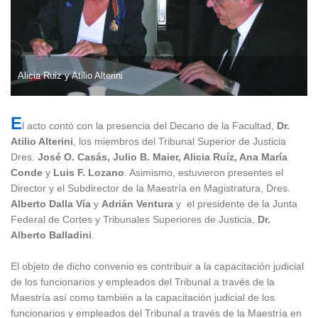
Alicia Ruiz y Atilio Alterini
E
l acto contó con la presencia del Decano de la Facultad,
Dr.
Atilio Alterini
, los miembros del Tribunal Superior de Justicia
Dres.
José O. Casás, Julio B. Maier, Alicia Ruíz, Ana María
Conde
y
Luis F. Lozano
. Asimismo, estuvieron presentes el
Director y el Subdirector de la Maestría en Magistratura, Dres.
Alberto Dalla Vía
y
Adrián Ventura
y el presidente de la Junta
Federal de Cortes y Tribunales Superiores de Justicia,
Dr.
Alberto Balladini
.
El objeto de dicho convenio es contribuir a la capacitación judicial
de los funcionarios y empleados del Tribunal a través de la
Maestría así como también a la capacitación judicial de los
funcionarios y empleados del Tribunal a través de la Maestría en