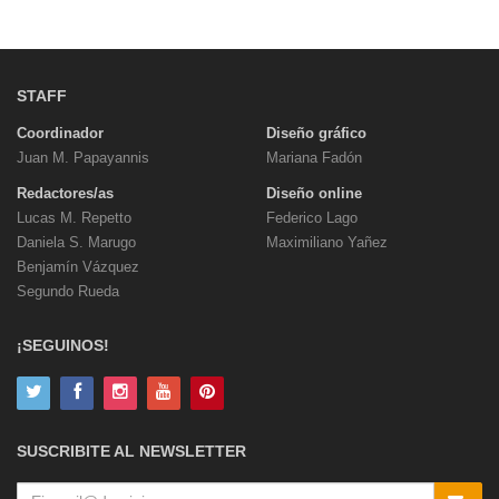
STAFF
Coordinador
Diseño gráfico
Juan M. Papayannis
Mariana Fadón
Redactores/as
Diseño online
Lucas M. Repetto
Federico Lago
Daniela S. Marugo
Maximiliano Yañez
Benjamín Vázquez
Segundo Rueda
¡SEGUINOS!
SUSCRIBITE AL NEWSLETTER