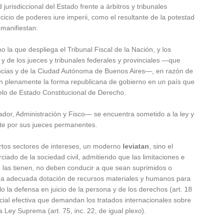
jurisdiccional del Estado frente a árbitros y tribunales
rcicio de poderes iure imperii, como el resultante de la potestad
 manifiestan:
 la que despliega el Tribunal Fiscal de la Nación, y los
 y de los jueces y tribunales federales y provinciales —que
vincias y de la Ciudad Autónoma de Buenos Aires—, en razón de
an plenamente la forma republicana de gobierno en un país que
delo de Estado Constitucional de Derecho.
dor, Administración y Fisco— se encuentra sometido a la ley y
ente por sus jueces permanentes.
ertos sectores de intereses, un moderno
leviatan
, sino el
rciado de la sociedad civil, admitiendo que las limitaciones e
ue las tienen, no deben conducir a que sean suprimidos o
na adecuada dotación de recursos materiales y humanos para
lo la defensa en juicio de la persona y de los derechos (art. 18
dicial efectiva que demandan los tratados internacionales sobre
ey Suprema (art. 75, inc. 22, de igual plexo).