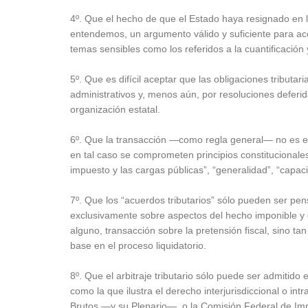
4º. Que el hecho de que el Estado haya resignado en 
entendemos, un argumento válido y suficiente para acept
temas sensibles como los referidos a la cuantificación 
5º. Que es difícil aceptar que las obligaciones tributa
administrativos y, menos aún, por resoluciones deferidas
organización estatal.
6º. Que la transacción —como regla general— no es el
en tal caso se comprometen principios constitucionales
impuesto y las cargas públicas”, “generalidad”, “capacida
7º. Que los “acuerdos tributarios” sólo pueden ser pe
exclusivamente sobre aspectos del hecho imponible y de
alguno, transacción sobre la pretensión fiscal, sino ta
base en el proceso liquidatorio.
8º. Que el arbitraje tributario sólo puede ser admitido 
como la que ilustra el derecho interjurisdiccional o int
Brutos —y su Plenario—, o la Comisión Federal de Impu