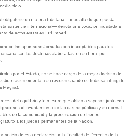
medio siglo.
nal obligatorio en materia tributaria —más allá de que pueda
sta sustancia internacional— denota una vocación inusitada a
ento de actos estatales
iuri imperii
.
ribara en las apuntadas Jornadas son inaceptables para los
ericano con las doctrinas elaboradas, en su hora, por
.
itrales por el Estado, no se hace cargo de la mejor doctrina de
cedido recientemente a su revisión cuando se hubiese infringido
rta Magna).
recen del equilibrio y la mesura que obliga a sopesar, junto con
bligaciones al levantamiento de las cargas públicas y su normal
gables de la comunidad y la preservación de bienes
ratuito a los jueces permanentes de la Nación.
 noticia de esta declaración a la Facultad de Derecho de la