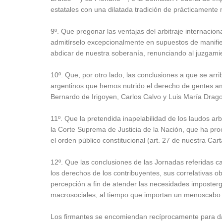
estatales con una dilatada tradición de prácticamente 
9º. Que pregonar las ventajas del arbitraje internacio
admitírselo excepcionalmente en supuestos de manifie
abdicar de nuestra soberanía, renunciando al juzgami
10º. Que, por otro lado, las conclusiones a que se ar
argentinos que hemos nutrido el derecho de gentes am
Bernardo de Irigoyen, Carlos Calvo y Luis María Drago
11º. Que la pretendida inapelabilidad de los laudos arb
la Corte Suprema de Justicia de la Nación, que ha pro
el orden público constitucional (art. 27 de nuestra Ca
12º. Que las conclusiones de las Jornadas referidas ca
los derechos de los contribuyentes, sus correlativas o
percepción a fin de atender las necesidades imposter
macrosociales, al tiempo que importan un menoscabo g
Los firmantes se encomiendan recíprocamente para dar