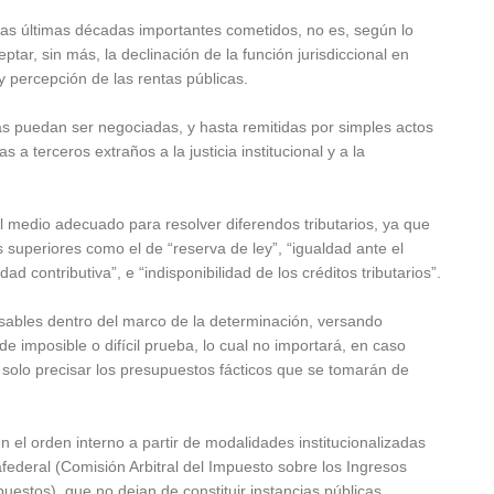
las últimas décadas importantes cometidos, no es, según lo
ar, sin más, la declinación de la función jurisdiccional en
y percepción de las rentas públicas.
rias puedan ser negociadas, y hasta remitidas por simples actos
 a terceros extraños a la justicia institucional y a la
 medio adecuado para resolver diferendos tributarios, ya que
 superiores como el de “reserva de ley”, “igualdad ante el
d contributiva”, e “indisponibilidad de los créditos tributarios”.
nsables dentro del marco de la determinación, versando
 imposible o difícil prueba, lo cual no importará, en caso
n solo precisar los presupuestos fácticos que se tomarán de
en el orden interno a partir de modalidades institucionalizadas
rafederal (Comisión Arbitral del Impuesto sobre los Ingresos
estos), que no dejan de constituir instancias públicas