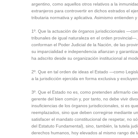
argentino, como aquellos otros relativos a la inmunidad 
extranjeros para controvertir en dichos estrados el eje
tributaria normativa y aplicativa. Asimismo entienden y
1º. Que la actuación de órganos jurisdiccionales —como
tribunales de igual naturaleza en el orden provincial—,
conforman el Poder Judicial de la Nación, de las pro
su imparcialidad e independencia afianzan y garantiz
ha adscrito desde su organización institucional al mo
2º. Que en tal orden de ideas el Estado —como Legisla
a la jurisdicción ejercida en forma exclusiva y excluy
3º. Que el Estado no es, como pretenden afirmarlo ci
gerente del bien común y, por tanto, no debe vivir divo
insuficiencias de los órganos jurisdiccionales, si es q
reemplazados, sino que deben corregirse mediante u
satisfacer el mandato constitucional de respetar, no só
del Estatuto Fundamental), sino, también, la tutela ju
derechos humanos, hoy elevados al mismo rango de la L