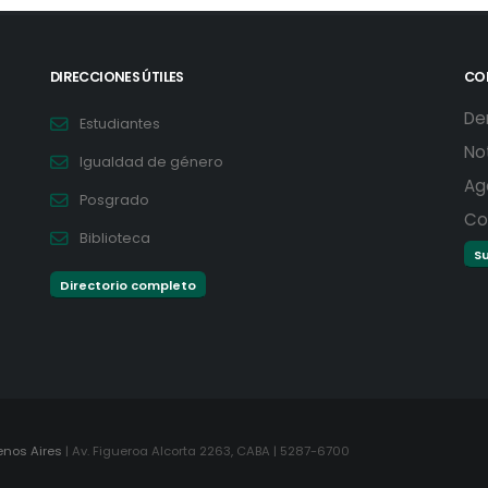
DIRECCIONES ÚTILES
CO
De
Estudiantes
No
Igualdad de género
Ag
Posgrado
Co
Biblioteca
Su
Directorio completo
enos Aires
| Av. Figueroa Alcorta 2263, CABA | 5287-6700