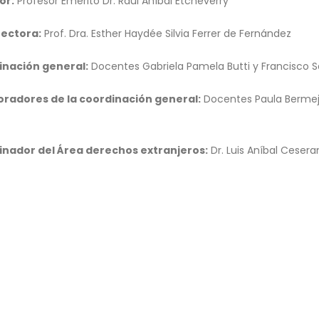
or:
Profesor Emérito Dr. Raúl Aníbal Etcheverry
rectora:
Prof. Dra. Esther Haydée Silvia Ferrer de Fernández
inación general:
Docentes Gabriela Pamela Butti y Francisco S
radores de la coordinación general:
Docentes Paula Bermejo,
nador del Área derechos extranjeros:
Dr. Luis Aníbal Cesera