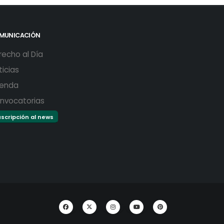
MUNICACIÓN
recho al Día
ticias
enda
nvocatorias
scripción al news