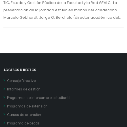
TIC, Estado y Gestión Pública de la Facultad y la Red GEALC. La
presentación de la jornada estuvo en manos del vicedecano
Marcelo Gebhardt, Jorge O. Bercholc (director académico del...
ACCESOS DIRECTOS
Consejo Directivo
Informes de gestión
Programas de intercambio estudiantil
Programas de extensión
Cursos de extensión
Programa de becas