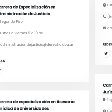
Lun
rrera de Especialización en
ministración de Justicia
(54
Segundo Piso
cal
Lunes a viernes 9 a 19 hs.
administraciondejusticia@derecho.uba.ar
REDES
DES
Carr
Jurí
Seg
rrera de especialización en Asesoría
rídica de Universidades
Lun