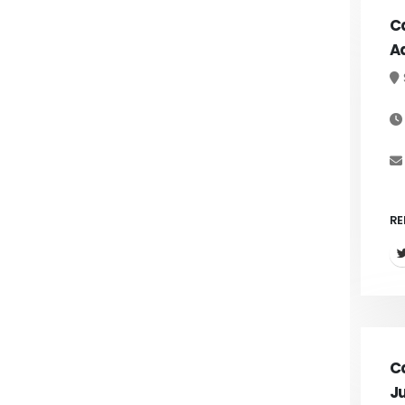
Ca
Ad
RE
Ca
Ju