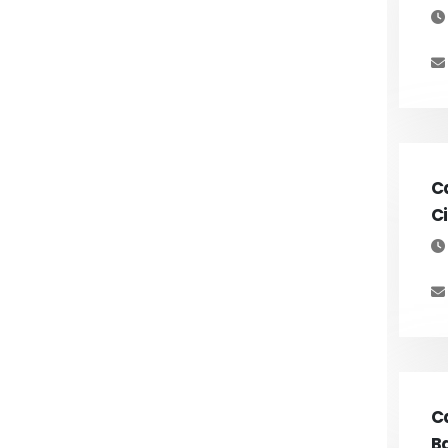
Ca
Ci
Ca
B