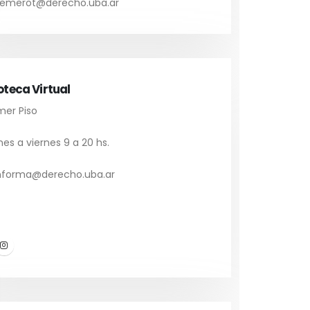
emerot@derecho.uba.ar
ioteca Virtual
mer Piso
es a viernes 9 a 20 hs.
nforma@derecho.uba.ar