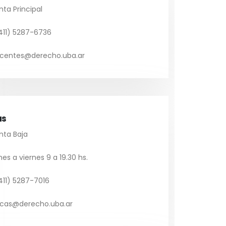
nta Principal
11) 5287-6736
centes@derecho.uba.ar
as
nta Baja
es a viernes 9 a 19.30 hs.
11) 5287-7016
cas@derecho.uba.ar