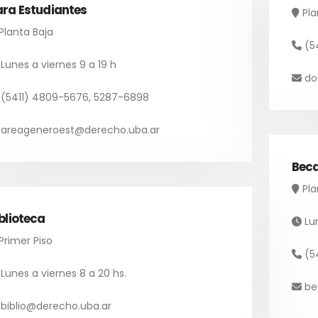
ara Estudiantes
Pla
Planta Baja
(54
Lunes a viernes 9 a 19 h
do
(5411) 4809-5676, 5287-6898
areageneroest@derecho.uba.ar
Bec
Pla
blioteca
Lun
Primer Piso
(54
Lunes a viernes 8 a 20 hs.
be
biblio@derecho.uba.ar