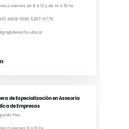
es a viernes de 8 a 13 y de 14 a 19 hs.
11) 4809-5681, 5287-6776
igra@derecho.uba.ar
era de Especialización en Asesoría
dica de Empresas
undo Piso
es a viernes 9 a 19 hs.