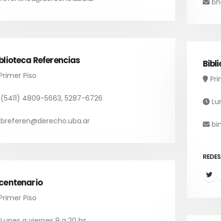
bh
blioteca Referencias
Bibl
Primer Piso
Pri
(5411) 4809-5663, 5287-6726
Lun
breferen@derecho.uba.ar
bi
REDES
icentenario
Primer Piso
Lunes a viernes 9 a 20 hs.