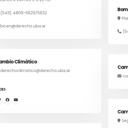
Bom
(5411) 4809-5629/5632
Pla
bicen@derecho.uba.ar
(5
ambio Climático
Camp
derechoclimatico@derecho.uba.ar
ca
DES
Carr
Seg