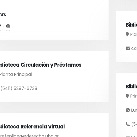
DES
Bibl
Pla
ca
blioteca Circulación y Préstamos
Planta Principal
Bibl
(5411) 5287-6738
Pri
Lun
(5
blioteca Referencia Virtual
refenlinea@derecho.uba.ar