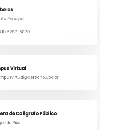
beros
nta Principal
411) 5287-6870
us Virtual
mpusvirtual@derecho.uba.ar
era de Calígrafo Público
undo Piso