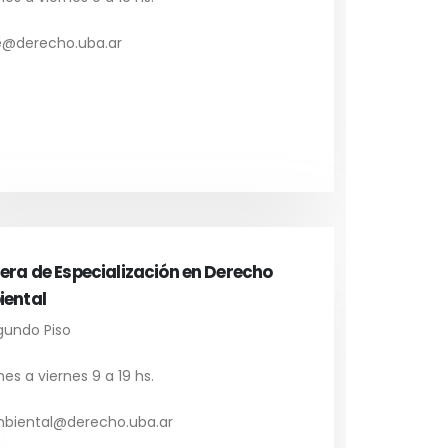
e@derecho.uba.ar
era de Especialización en Derecho
ental
undo Piso
es a viernes 9 a 19 hs.
biental@derecho.uba.ar