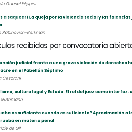
o Gabriel Filippini
 a saquear! La queja por la violencia social y las falencias
o
o Rabinovich-Berkman
culos recibidos por convocatoria abiert
ención judicial frente a una grave violación de derechos h
acre en el Pabellón Séptimo
a Cesaroni
ismo, cultura legal y Estado. El rol del juez como interfaz: el
a Guthmann
ueba es suficiente cuando es suficiente? Aproximación a la
prueba en materia penal
iale de Gil