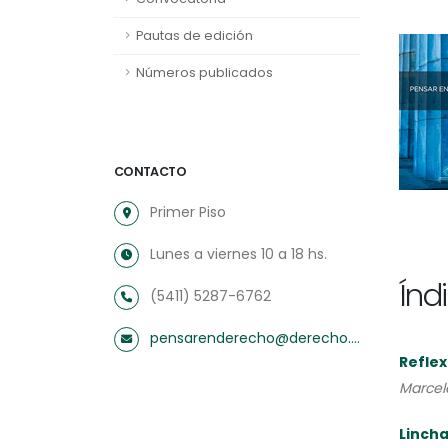
Pautas de edición
Números publicados
CONTACTO
Primer Piso
Lunes a viernes 10 a 18 hs.
Índ
(5411) 5287-6762
pensarenderecho@derecho.uba.ar
Reflex
Marcel
Linch