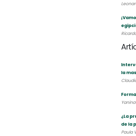
Leonard
¡Vamos
egipci
Ricard
Artí
Interv
la mas
Claudi
Formal
Yanin
¿La pr
de la 
Paula V