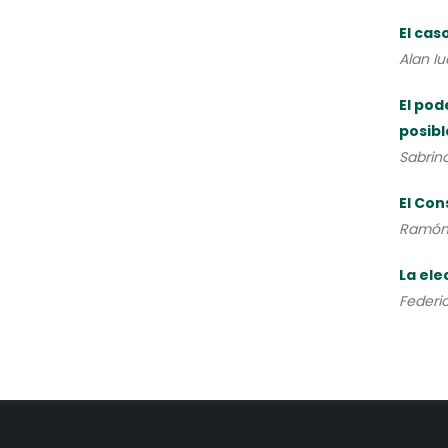
El cas
Alan Iu
El pod
posibl
Sabrina
El Con
Ramón 
La ele
Federi