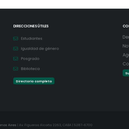
DIRECCIONES ÚTILES
CO
De
Estudiantes
No
Igualdad de género
Ag
Posgrado
Co
Biblioteca
Su
Directorio completo
enos Aires
| Av. Figueroa Alcorta 2263, CABA | 5287-6700