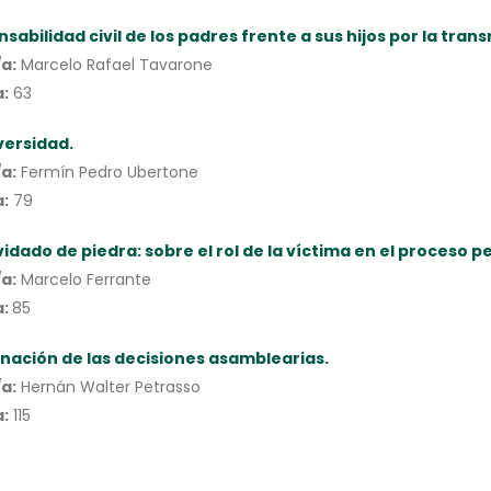
sabilidad civil de los padres frente a sus hijos por la tr
a:
Marcelo Rafael Tavarone
:
63
versidad.
a:
Fermín Pedro Ubertone
:
79
vidado de piedra: sobre el rol de la víctima en el proceso p
a:
Marcelo Ferrante
a:
85
ación de las decisiones asamblearias.
a:
Hernán Walter Petrasso
:
115