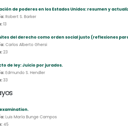
ción de poderes en los Estados Unidos: resumen y actuali
a:
Robert S. Barker
a:
13
mites del derecho como orden social justo (reflexiones para
a:
Carlos Alberto Ghersi
a:
23
to de ley: Juicio por jurados.
a:
Edmundo S. Hendler
a:
33
ayos
 examination.
a:
Luis María Bunge Campos
:
45