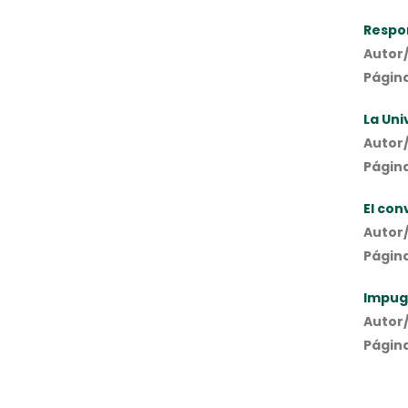
Respon
Autor/
Página
La Uni
Autor/
Página
El con
Autor/
Págin
Impugn
Autor/
Página