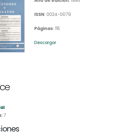
Año de edición
: 1995
ISSN
: 0024-0079
Páginas
: 115
Descargar
ice
ial
a:
7
ciones