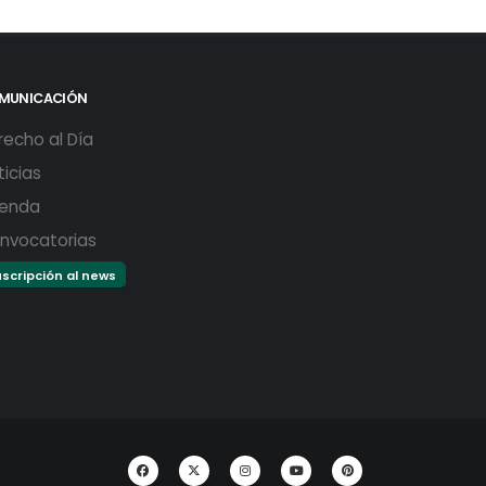
MUNICACIÓN
recho al Día
ticias
enda
nvocatorias
scripción al news