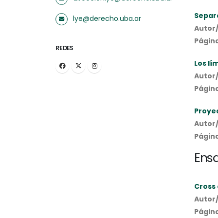
Separa
lye@derecho.uba.ar
Autor/
Págin
REDES
Los lí
Autor/
Págin
Proyec
Autor/
Págin
Ens
Cross
Autor/
Página