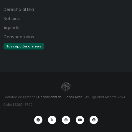
Derecho al Día
Noticias
Agenda
Convocatorias
Suscripción al news
Facultad de Derecho |
Universidad de Buenos Aires
| Av. Figueroa Alcorta 2263,
CABA | 5287-6700