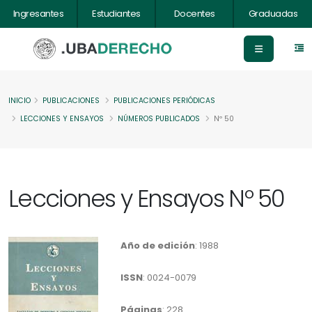
Ingresantes
Estudiantes
Docentes
Graduadas
INICIO
PUBLICACIONES
PUBLICACIONES PERIÓDICAS
LECCIONES Y ENSAYOS
NÚMEROS PUBLICADOS
Nº 50
Lecciones y Ensayos Nº 50
Año de edición
: 1988
ISSN
: 0024-0079
Páginas
: 228