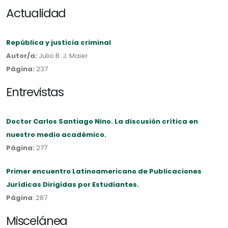
Actualidad
República y justicia criminal
Autor/a:
Julio B. J. Maier
Página:
237
Entrevistas
Doctor Carlos Santiago Nino. La discusión crítica en
nuestro medio académico.
Página:
277
Primer encuentro Latinoamericano de Publicaciones
Jurídicas Dirigidas por Estudiantes.
Página
: 287
Miscelánea