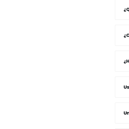
¿Q
¿C
¿H
Us
Un