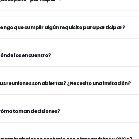
engo que cumplir algún requisito para participar?
ónde los encuentro?
us reuniones son abiertas? ¿Necesito una invitación?
ómo toman decisiones?