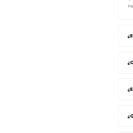
Pe
¿E
¿C
¿E
¿Q