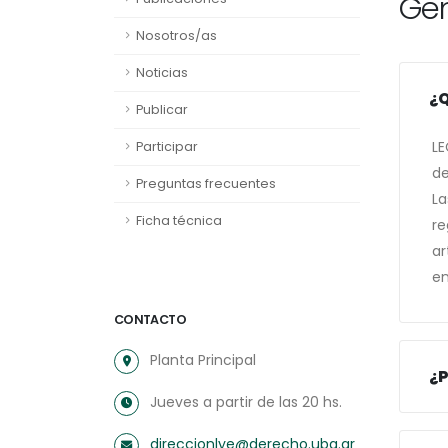
Gen
Nosotros/as
Noticias
¿Q
Publicar
LE
Participar
de
Preguntas frecuentes
La
Ficha técnica
re
ar
en
CONTACTO
Planta Principal
¿P
Jueves a partir de las 20 hs.
direccionlye@derecho.uba.ar