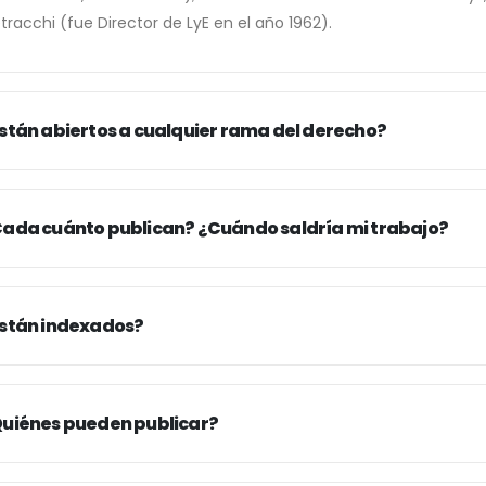
tracchi (fue Director de LyE en el año 1962).
stán abiertos a cualquier rama del derecho?
ada cuánto publican? ¿Cuándo saldría mi trabajo?
stán indexados?
uiénes pueden publicar?