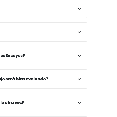
los Ensayos?
jo será bien evaluado?
lo otra vez?