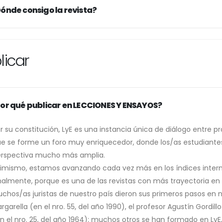
ónde consigo la revista?
licar
or qué publicar en LECCIONES Y ENSAYOS?
r su constitución, LyE es una instancia única de diálogo entre p
e se forme un foro muy enriquecedor, donde los/as estudiant
rspectiva mucho más amplia.
imismo, estamos avanzando cada vez más en los índices intern
nalmente, porque es una de las revistas con más trayectoria en
chos/as juristas de nuestro país dieron sus primeros pasos en
rgarella (en el nro. 55, del año 1990), el profesor Agustín Gordillo (
n el nro. 25, del año 1964); muchos otros se han formado en LyE