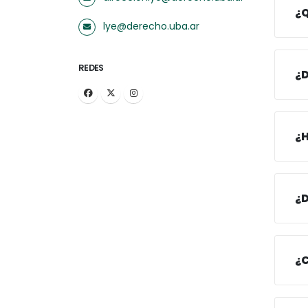
¿Q
lye@derecho.uba.ar
REDES
¿D
¿H
¿D
¿C