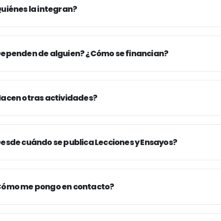
uiénes la integran?
ependen de alguien? ¿Cómo se financian?
acen otras actividades?
esde cuándo se publica Lecciones y Ensayos?
ómo me pongo en contacto?