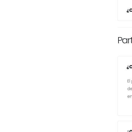
¿C
Par
¿C
El
de
en
¿Q