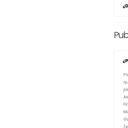
¿D
Pub
¿P
Po
qu
pe
As
Fi
Mu
Ga
(e