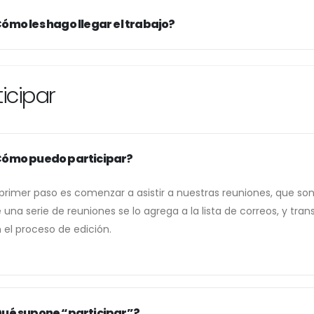
ómo les hago llegar el trabajo?
ticipar
ómo puedo participar?
 primer paso es comenzar a asistir a nuestras reuniones, que son
 una serie de reuniones se lo agrega a la lista de correos, y tr
 el proceso de edición.
ué supone “participar”?