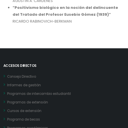
AGUSTÍN A. CÁRDENES
“Positivismo biológico en la noción del delincuente
del Tratado del Profesor Eusebio Gómez (1939)”
RICARDO RABINOVICH-BERKMAN
ACCESOS DIRECTOS
Consejo Directivo
Informes de gestión
Programas de intercambio estudiantil
Programas de extensión
Cursos de extensión
Programa de becas