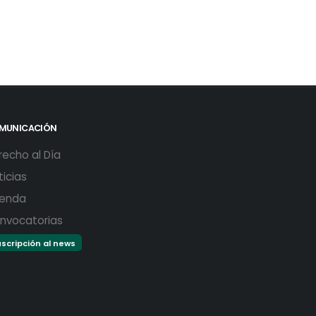
MUNICACIÓN
recho al Día
ticias
enda
nvocatorias
scripción al news