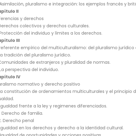
 Asimilación, pluralismo e integración: los ejemplos francés y bri
pítulo II
ferencias y derechos
 Derechos colectivos y derechos culturales.
 Protección del individuo y límites a los derechos.
pítulo III
 referente empírico del multiculturalismo: del pluralismo jurídico 
 La tradición del pluralismo jurídico.
Comunidades de extranjeros y pluralidad de normas.
 La perspectiva del individuo.
pítulo IV
uralismo normativo y derecho positivo
 La constitución de ordenamientos multiculturales y el principio 
ualdad.
 Igualdad frente a la ley y regimenes diferenciados.
1. Derecho de familia.
2. Derecho penal
 Igualdad en los derechos y derecho a la identidad cultural.
 Igualdad de oportunidades y acciones positivas.