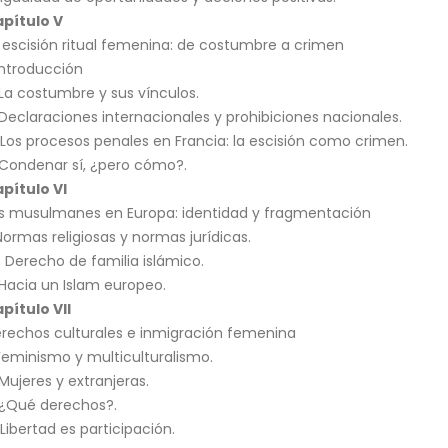
pítulo V
 escisión ritual femenina: de costumbre a crimen
 Introducción
 La costumbre y sus vínculos.
 Declaraciones internacionales y prohibiciones nacionales.
 Los procesos penales en Francia: la escisión como crimen.
 Condenar sí, ¿pero cómo?.
pítulo VI
s musulmanes en Europa: identidad y fragmentación
 Normas religiosas y normas jurídicas.
2. Derecho de familia islámico.
 Hacia un Islam europeo.
pítulo VII
rechos culturales e inmigración femenina
 Feminismo y multiculturalismo.
 Mujeres y extranjeras.
 ¿Qué derechos?.
 Libertad es participación.