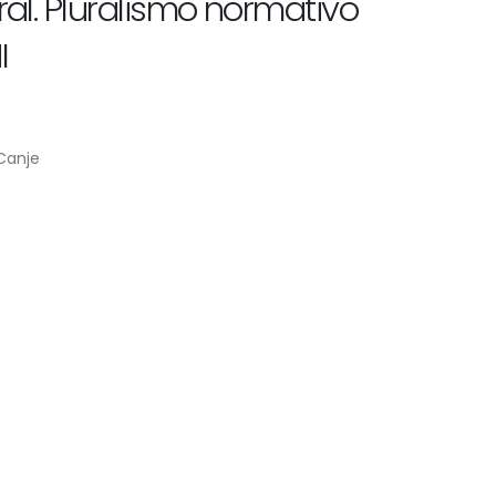
ral. Pluralismo normativo
I
 Canje