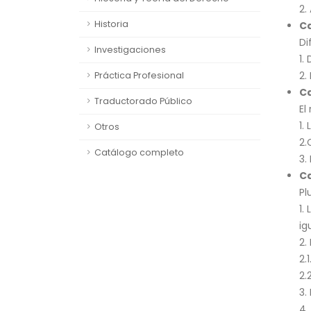
2.
Historia
Ca
Di
Investigaciones
1.
2.
Práctica Profesional
Ca
Traductorado Público
El
1.
Otros
2.
Catálogo completo
3.
Ca
Pl
1.
ig
2.
2.
2.
3.
4.