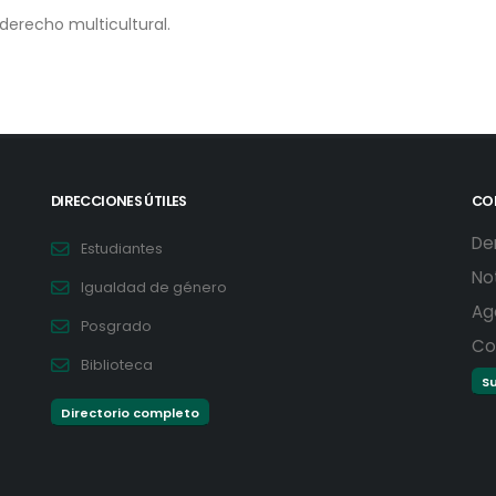
derecho multicultural.
DIRECCIONES ÚTILES
CO
De
Estudiantes
No
Igualdad de género
Ag
Posgrado
Co
Biblioteca
Su
Directorio completo