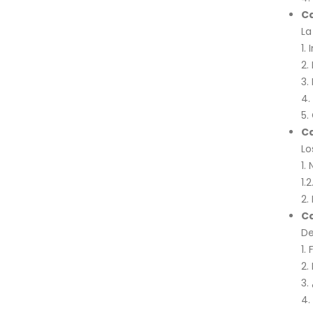
Ca
La
1.
2.
3.
4.
5.
Ca
Lo
1.
1.
2.
Ca
De
1.
2.
3.
4.