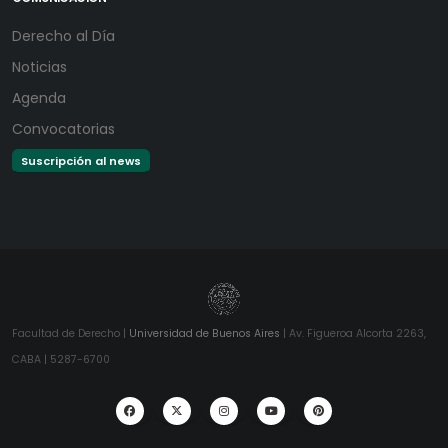
Derecho al Día
Noticias
Agenda
Convocatorias
Suscripción al news
Facultad de Derecho |
Universidad de Buenos Aires
| Av. Figueroa Alcorta 2263,
CABA | 5287-6700