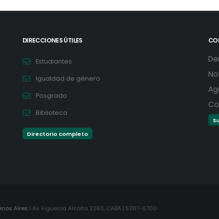
DIRECCIONES ÚTILES
CO
De
Estudiantes
No
Igualdad de género
Ag
Posgrado
Co
Biblioteca
Su
Directorio completo
enos Aires
| Av. Figueroa Alcorta 2263, CABA | 5287-6700