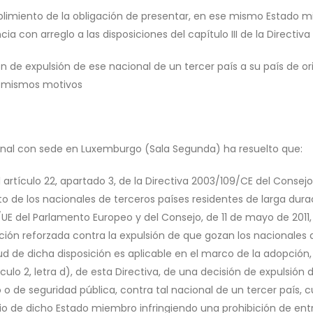
limiento de la obligación de presentar, en ese mismo Estado mi
cia con arreglo a las disposiciones del capítulo III de la Directiv
ón de expulsión de ese nacional de un tercer país a su país de 
s mismos motivos
bunal con sede en Luxemburgo (Sala Segunda) ha resuelto que:
artículo 22, apartado 3, de la Directiva 2003/109/CE del Consejo
o de los nacionales de terceros países residentes de larga durac
/UE del Parlamento Europeo y del Consejo, de 11 de mayo de 2011,
ción reforzada contra la expulsión de que gozan los nacionales 
tud de dicha disposición es aplicable en el marco de la adopción
ículo 2, letra d), de esta Directiva, de una decisión de expulsión 
o o de seguridad pública, contra tal nacional de un tercer país,
rio de dicho Estado miembro infringiendo una prohibición de entra