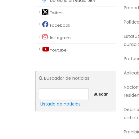
Derecho en Radio UBA
Proced
Twitter
Polític
Facebook
Estatu
Instagram
duració
Youtube
Protec
Aplicab
Buscador de noticias
Nacion
Buscar
reside
Listado de noticias
Decisi
distin
Prohib