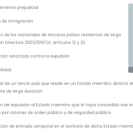
imiento prejudicial
a de inmigración
to de los nacionales de terceros países residentes de larga
n Directiva 2003/109/CE, Artículos 12 y 22
ción reforzada contra la expulsión
ilidad
al de un tercer país que reside en un Estado miembro distinto d
nte de larga duración
ón de expulsión al Estado miembro que le haya concedido ese 
to por razones de orden público y de seguridad pública
ición de entrada temporal en el territorio de dicho Estado miem