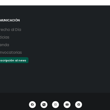
MUNICACIÓN
recho al Día
ticias
enda
nvocatorias
scripción al news