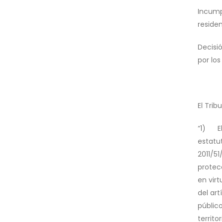
Incump
residen
Decisi
por lo
El Tri
“1) El 
estatut
2011/51
protec
en vir
del art
públic
territo