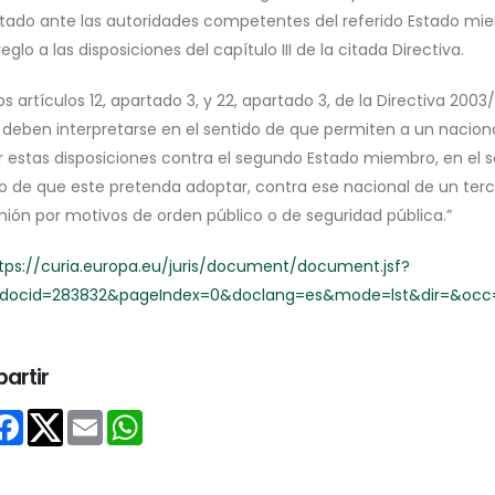
tado ante las autoridades competentes del referido Estado mie
eglo a las disposiciones del capítulo III de la citada Directiva.
artículos 12, apartado 3, y 22, apartado 3, de la Directiva 2003/
1, deben interpretarse en el sentido de que permiten a un nacion
 estas disposiciones contra el segundo Estado miembro, en el sent
o de que este pretenda adoptar, contra ese nacional de un tercer
Unión por motivos de orden público o de seguridad pública.”
tps://curia.europa.eu/juris/document/document.jsf?
docid=283832&pageIndex=0&doclang=es&mode=lst&dir=&occ=f
artir
Share
Facebook
Email
WhatsApp
Twitter