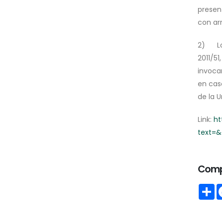
presen
con arr
2) Los 
2011/5
invocar
en cas
de la 
Link:
ht
text=&
Comp