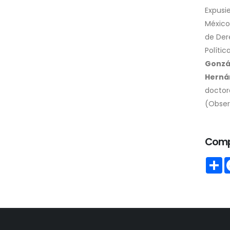
Expusi
México
de Der
Políti
Gonzá
Herná
doctor
(Observ
Comp