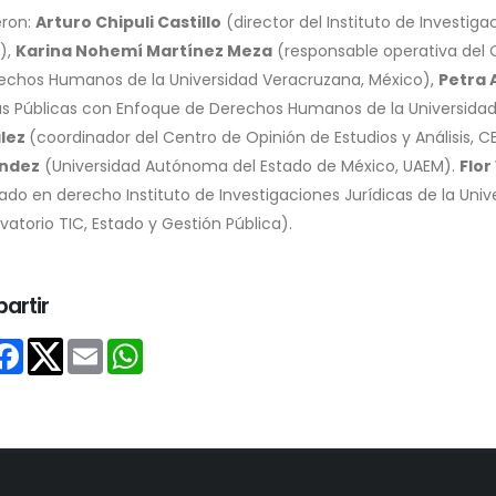
eron:
Arturo Chipuli Castillo
(director del Instituto de Investig
),
Karina Nohemí Martínez Meza
(responsable operativa del O
echos Humanos de la Universidad Veracruzana, México),
Petra
cas Públicas con Enfoque de Derechos Humanos de la Universida
lez
(coordinador del Centro de Opinión de Estudios y Análisis,
ndez
(Universidad Autónoma del Estado de México, UAEM).
Flor
ado en derecho Instituto de Investigaciones Jurídicas de la Uni
atorio TIC, Estado y Gestión Pública).
artir
Share
Facebook
Email
WhatsApp
Twitter