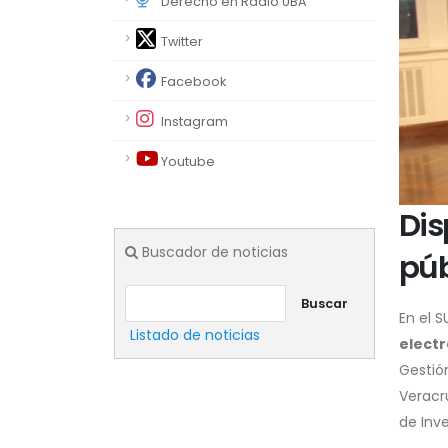
Derecho en Radio UBA
Twitter
Facebook
Instagram
Youtube
Dis
Buscador de noticias
púb
Buscar
En el S
Listado de noticias
electr
Gestió
Veracru
de Inve