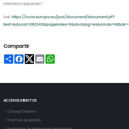
miembro requerido.”
Link:
https://curia.europa.eu/juris/document/document.jsf?
text=&docid=280243&pageIndex=0&doclang=es&mode=lst&dir=&
Compartir
Share
Facebook
Email
WhatsApp
Twitter
ACCESOS DIRECTOS
Consejo Directivo
Informes de gestión
Programas de intercambio estudiantil