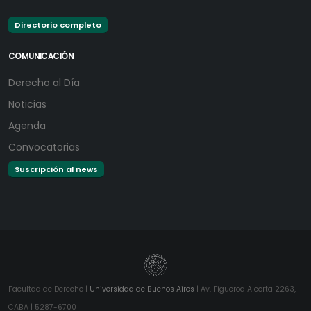
Directorio completo
COMUNICACIÓN
Derecho al Día
Noticias
Agenda
Convocatorias
Suscripción al news
Facultad de Derecho |
Universidad de Buenos Aires
| Av. Figueroa Alcorta 2263,
CABA | 5287-6700