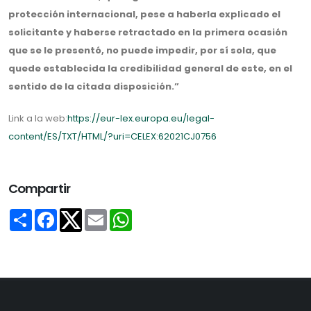
protección internacional, pese a haberla explicado el
solicitante y haberse retractado en la primera ocasión
que se le presentó, no puede impedir, por sí sola, que
quede establecida la credibilidad general de este, en el
sentido de la citada disposición.”
Link a la web:
https://eur-lex.europa.eu/legal-
content/ES/TXT/HTML/?uri=CELEX:62021CJ0756
Compartir
Share
Facebook
Email
WhatsApp
Twitter