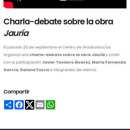
Charla-debate sobre la obra
Jauría
El pasado 20 de septiembre el Centro de Graduados/as
organizó una
charla-debate sobre la obra
Jauría
y contó
con la participación
Javier Teodoro Álvarez
,
María Fernanda
García
,
Daiana Fusca
e integrantes del elenco.
Compartir
Share
Facebook
Email
WhatsApp
Twitter