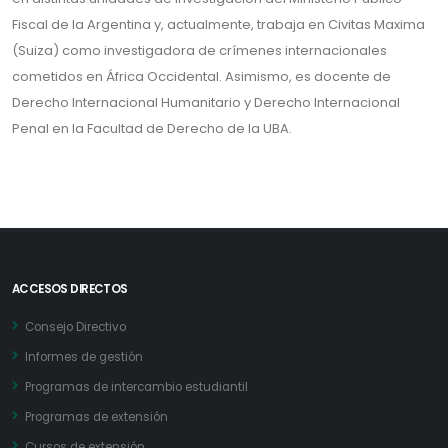
Fiscal de la Argentina y, actualmente, trabaja en Civitas Maxima
(Suiza) como investigadora de crímenes internacionales
cometidos en África Occidental. Asimismo, es docente de
Derecho Internacional Humanitario y Derecho Internacional
Penal en la Facultad de Derecho de la UBA.
ACCESOS DIRECTOS
Consejo Directivo
Informes de gestión
Programas de intercambio estudiantil
Programas de extensión
Cursos de extensión