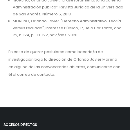
MORENO, Orlando Javier. “El asesoramiento jurídico en la
Administración pública”, Revista Jurídica de la Universidad
de San Andrés, Número 5, 2018.
MORENO, Orlando Javier. "Derecho Administrativo. Teoría
versus realidad", Interesse Público, IP, Belo Horizonte, año
22, n. 124, p. 113-122, nov./dez. 2020.
En caso de querer postularse como becario/a de
investigación bajo la dirección de
Orlando Javier Moreno
en alguna de las convocatorias abiertas, comunicarse con
él al correo de contacto.
ACCESOS DIRECTOS