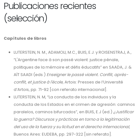
Publicaciones recientes
(selección)
Capítulos de libros
LUTERSTEIN, N. M., ADAMOLI, M.C., BUIS, E.J. y ROISENSTRAJ, A.,
“L'Argentine face à son passé violent: justice pénale,
politiques de la mémoire et défis éducatifs” en SAADA, J. &
AÏT SAADI (eds.)
Enseigner le passé violent. Conflit, après-
conflit, et justice à l'école
, Artois: Presses de l’Université
d’Artois, pp. 71-92 [con referato internacional].
LUTERSTEIN, N. M, “La conducta de los individuos y la
conducta de los Estados en el crimen de agresión: caminos
paralelos, caminos bifurcados”, en BUIS, E.J (ed.)
¿Justificar
la guerra? Discursos y prácticas en torno a la legitimación
del uso de la fuerza y su licitud en el derecho internacional
,
Buenos Aires: EUDEBA, pp. 297-322 [sin referato].