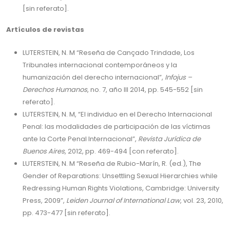
[sin referato].
Artículos de revistas
LUTERSTEIN, N. M “Reseña de Cançado Trindade, Los
Tribunales internacional contemporáneos y la
humanización del derecho internacional”,
Infojus –
Derechos Humanos
, no. 7, año III 2014, pp. 545-552 [sin
referato].
LUTERSTEIN, N. M, “El individuo en el Derecho Internacional
Penal: las modalidades de participación de las víctimas
ante la Corte Penal Internacional”,
Revista Jurídica de
Buenos Aires
, 2012, pp. 469-494 [con referato].
LUTERSTEIN, N. M “Reseña de Rubio-Marín, R. (ed.), The
Gender of Reparations: Unsettling Sexual Hierarchies while
Redressing Human Rights Violations, Cambridge: University
Press, 2009”,
Leiden Journal of International Law
, vol. 23, 2010,
pp. 473-477 [sin referato].