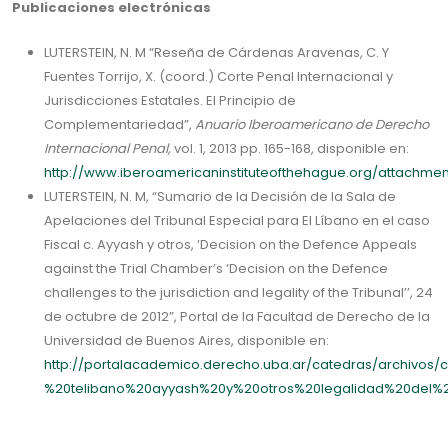
Publicaciones electrónicas
LUTERSTEIN, N. M “Reseña de Cárdenas Aravenas, C. Y
Fuentes Torrijo, X. (coord.) Corte Penal Internacional y
Jurisdicciones Estatales. El Principio de
Complementariedad”,
Anuario Iberoamericano de Derecho
Internacional Penal,
vol. 1, 2013 pp. 165-168, disponible en:
http://www.iberoamericaninstituteofthehague.org/attachmen
LUTERSTEIN, N. M, “Sumario de la Decisión de la Sala de
Apelaciones del Tribunal Especial para El Líbano en el caso
Fiscal c. Ayyash y otros, ‘Decision on the Defence Appeals
against the Trial Chamber’s ‘Decision on the Defence
challenges to the jurisdiction and legality of the Tribunal’’, 24
de octubre de 2012”, Portal de la Facultad de Derecho de la
Universidad de Buenos Aires, disponible en:
http://portalacademico.derecho.uba.ar/catedras/archivos/
%20telibano%20ayyash%20y%20otros%20legalidad%20del%20t