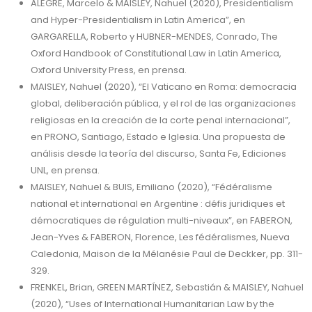
ALEGRE, Marcelo & MAISLEY, Nahuel (2020), Presidentialism
and Hyper-Presidentialism in Latin America”, en
GARGARELLA, Roberto y HUBNER-MENDES, Conrado, The
Oxford Handbook of Constitutional Law in Latin America,
Oxford University Press, en prensa.
MAISLEY, Nahuel (2020), “El Vaticano en Roma: democracia
global, deliberación pública, y el rol de las organizaciones
religiosas en la creación de la corte penal internacional”,
en PRONO, Santiago, Estado e Iglesia. Una propuesta de
análisis desde la teoría del discurso, Santa Fe, Ediciones
UNL, en prensa.
MAISLEY, Nahuel & BUIS, Emiliano (2020), “Fédéralisme
national et international en Argentine : défis juridiques et
démocratiques de régulation multi-niveaux”, en FABERON,
Jean-Yves & FABERON, Florence, Les fédéralismes, Nueva
Caledonia, Maison de la Mélanésie Paul de Deckker, pp. 311-
329.
FRENKEL, Brian, GREEN MARTÍNEZ, Sebastián & MAISLEY, Nahuel
(2020), “Uses of International Humanitarian Law by the