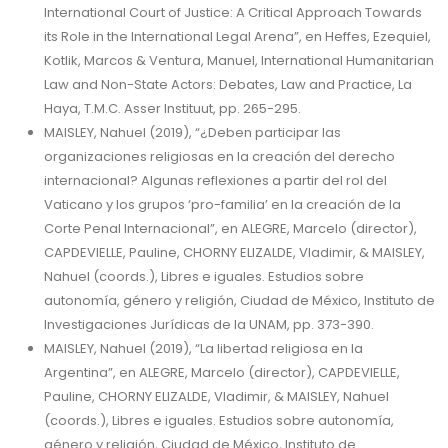
International Court of Justice: A Critical Approach Towards
its Role in the International Legal Arena”, en Heffes, Ezequiel,
Kotlik, Marcos & Ventura, Manuel, International Humanitarian
Law and Non-State Actors: Debates, Law and Practice, La
Haya, T.M.C. Asser Instituut, pp. 265-295.
MAISLEY, Nahuel (2019), “¿Deben participar las
organizaciones religiosas en la creación del derecho
internacional? Algunas reflexiones a partir del rol del
Vaticano y los grupos ‘pro-familia’ en la creación de la
Corte Penal Internacional”, en ALEGRE, Marcelo (director),
CAPDEVIELLE, Pauline, CHORNY ELIZALDE, Vladimir, & MAISLEY,
Nahuel (coords.), Libres e iguales. Estudios sobre
autonomía, género y religión, Ciudad de México, Instituto de
Investigaciones Jurídicas de la UNAM, pp. 373-390.
MAISLEY, Nahuel (2019), “La libertad religiosa en la
Argentina”, en ALEGRE, Marcelo (director), CAPDEVIELLE,
Pauline, CHORNY ELIZALDE, Vladimir, & MAISLEY, Nahuel
(coords.), Libres e iguales. Estudios sobre autonomía,
género y religión, Ciudad de México, Instituto de