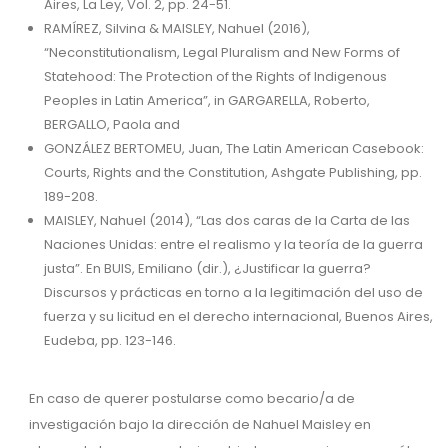
Aires, La Ley, Vol. 2, pp. 24-51.
RAMÍREZ, Silvina & MAISLEY, Nahuel (2016),
“Neconstitutionalism, Legal Pluralism and New Forms of
Statehood: The Protection of the Rights of Indigenous
Peoples in Latin America”, in GARGARELLA, Roberto,
BERGALLO, Paola and
GONZÁLEZ BERTOMEU, Juan, The Latin American Casebook:
Courts, Rights and the Constitution, Ashgate Publishing, pp.
189-208.
MAISLEY, Nahuel (2014), “Las dos caras de la Carta de las
Naciones Unidas: entre el realismo y la teoría de la guerra
justa”. En BUIS, Emiliano (dir.), ¿Justificar la guerra?
Discursos y prácticas en torno a la legitimación del uso de
fuerza y su licitud en el derecho internacional, Buenos Aires,
Eudeba, pp. 123-146.
En caso de querer postularse como becario/a de
investigación bajo la dirección de Nahuel Maisley en