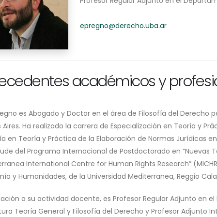
Profesor Regular Adjunto en el Departam
epregno@derecho.uba.ar
ecedentes académicos y profesi
Pregno es Abogado y Doctor en el área de Filosofía del Derecho p
Aires. Ha realizado la carrera de Especialización en Teoría y Prá
ía en Teoría y Práctica de la Elaboración de Normas Jurídicas e
ude del Programa Internacional de Postdoctorado en “Nuevas T
erranea International Centre for Human Rights Research” (MICH
ía y Humanidades, de la Universidad Mediterranea, Reggio Calabr
lación a su actividad docente, es Profesor Regular Adjunto en el
tura Teoría General y Filosofía del Derecho y Profesor Adjunto 