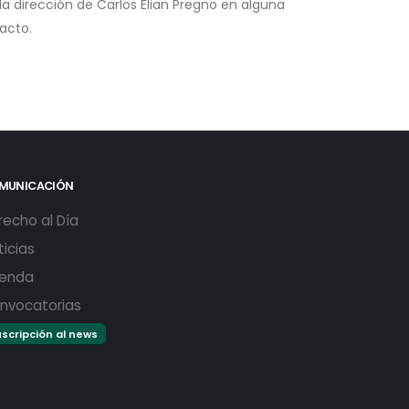
a dirección de Carlos Elian Pregno en alguna
acto.
MUNICACIÓN
recho al Día
ticias
enda
nvocatorias
scripción al news