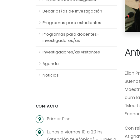
Becarios/as de Investigación
Programas para estudiantes
Programas para docentes-
investigadores/as
Ant
Investigadores/as visitantes
Agenda
Elian 
Noticias
Buenos 
Maestr
cum la
“Medit
CONTACTO
Econom
Primer Piso
Con re
Lunes a viernes 10 a 20 hs
Asigna
(atención telefónica) - Lunes a