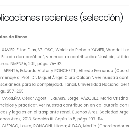
licaciones recientes (selección)
los de libros
: XAVIER, Elton Dias, VELOSO, Waldir de Pinho e XAVIER, Wendell L
 Estado democrático”, ver nuestra contribución: “Justicia, utili
aros, INMENSA, 2011, págs. 75-92.
: LAPENTA, Eduardo Víctor y RONCHETTI, Alfredo Fernando (Coord
menaje al Prof. Dr. Miguel Ángel Ciuro Caldani”, ver nuestra con
sceláneas para la complejidad. Tandil, Universidad Nacional del C
gs. 257-265.
: CARREÑO, César Agost; FERRARIS, Jorge; VÁZQUEZ, María Cristina
incipios y práctica”, ver nuestra contribución en co-autoría co
icos y legales en el trasplante renal. Buenos Aires, Sociedad Arg
enos Aires, 2013, Sección III, Capítulo 5, págs. 107-114.
: CLÉRICO, Laura; RONCONI, Liliana; ALDAO, Martín (Coordinadores)