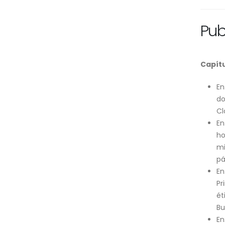
Pub
Capítu
En
do
Cl
En
ho
mi
pá
En
Pr
ét
Bu
En