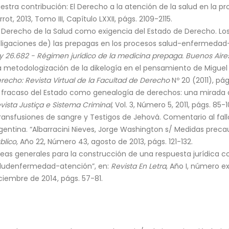
estra contribución: El Derecho a la atención de la salud en la p
rrot, 2013, Tomo III, Capítulo LXXII, págs. 2109-2115.
l Derecho de la Salud como exigencia del Estado de Derecho. Los
ligaciones de) las prepagas en los procesos salud-enfermedad-
y 26.682 - Régimen jurídico de la medicina prepaga. Buenos Aire
a metodologización de la dikelogía en el pensamiento de Miguel 
recho: Revista Virtual de la Facultad de Derecho
Nº 20 (2011), pág
l fracaso del Estado como genealogía de derechos: una mirada de
vista Justiça e Sistema Criminal
, Vol. 3, Número 5, 2011, págs. 85-1
ransfusiones de sangre y Testigos de Jehová. Comentario al fall
gentina. “Albarracini Nieves, Jorge Washington s/ Medidas precaut
blico
, Año 22, Número 43, agosto de 2013, págs. 121-132.
deas generales para la construcción de una respuesta jurídica 
lud­enfermedad-atención”, en:
Revista En Letra
, Año I, número e
ciembre de 2014, págs. 57-81.