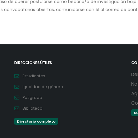
aso de querer postularse como becario/a de investigación bajo l
as convocatorias abiertas, comunicarse con él al correo de cont
DIRECCIONES ÚTILES
CO
De
Estudiantes
No
Igualdad de género
Ag
Posgrado
Co
Biblioteca
Su
Directorio completo