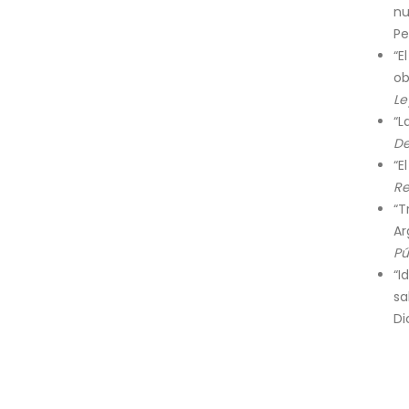
nu
Pe
“E
ob
Le
“L
De
“E
Re
“T
Ar
Pú
“I
sa
Di