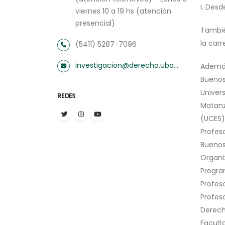
I. Desd
viernes 10 a 19 hs (atención
presencial)
Tambié
la carr
(5411) 5287-7096
investigacion@derecho.uba.ar
Además
Buenos
Univers
REDES
Matanz
(UCES)
Profes
Buenos
Organiz
Progra
Profes
Profes
Derech
Facult