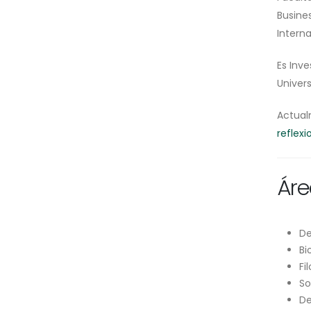
Busine
Intern
Es Inve
Univer
Actual
reflexi
Áre
De
Bi
Fi
So
De