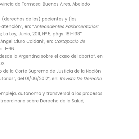
rovincia de Formosa. Buenos Aires, Abeledo
 (derechos de los) pacientes y (las
atención”, en: “
Antecedentes Parlamentarios:
s
, La Ley, Junio, 2011, Nº 5, págs. 181-198”.
Ángel Ciuro Caldani”, en:
Cartapacio de
s. 1-66.
sde la Argentina sobre el caso del aborto”, en:
02.
o de la Corte Suprema de Justicia de la Nación
orias”, del 01/06/2012”, en:
Revista De Derecho
compleja, autónoma y transversal a los procesos
xtraordinario sobre Derecho de la Salud,