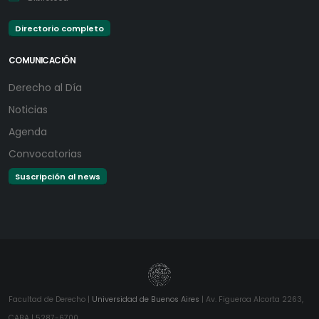
Directorio completo
COMUNICACIÓN
Derecho al Día
Noticias
Agenda
Convocatorias
Suscripción al news
Facultad de Derecho |
Universidad de Buenos Aires
| Av. Figueroa Alcorta 2263,
CABA | 5287-6700