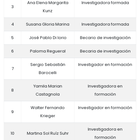
Ana Elena Margarita
Investigadora formada
3
Kunz
4
Susana Gloria Marina
Investigadora formada
5
José Pablo Di Iorio
Becario de investigación
6
Paloma Regueral
Becaria de investigación
Sergio Sebastián
Investigador en formación
7
Barocelli
Yamila Marian
Investigadora en
8
Castagnola
formación
Walter Fernando
Investigador en formación
9
Krieger
Investigadora en
10
Martina Sol Ruíz Suhr
formación