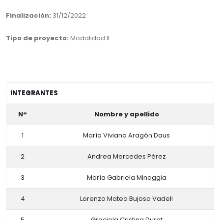
Finalización:
31/12/2022
Tipo de proyecto:
Modalidad II
INTEGRANTES
N°
Nombre y apellido
1
María Viviana Aragón Daus
2
Andrea Mercedes Pérez
3
María Gabriela Minaggia
4
Lorenzo Mateo Bujosa Vadell
5
Graciela Cristina Duret