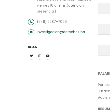
viernes 10 a 19 hs (atención
presencial)
(5411) 5287-7096
investigacion@derecho.uba.ar
REDES
PALAB
Partic
Justici
Audien
RESUM