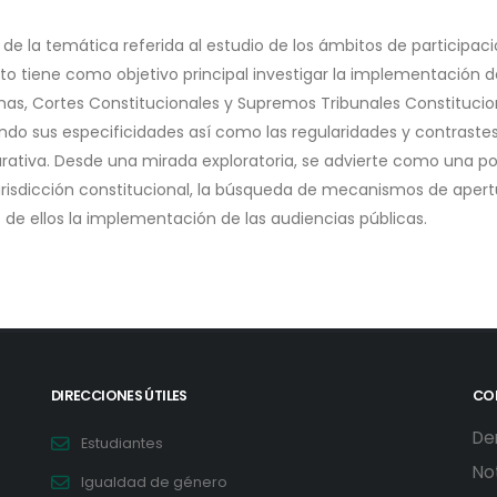
de la temática referida al estudio de los ámbitos de participaci
to tiene como objetivo principal investigar la implementación de
as, Cortes Constitucionales y Supremos Tribunales Constituciona
ndo sus especificidades así como las regularidades y contrast
ativa. Desde una mirada exploratoria, se advierte como una polí
jurisdicción constitucional, la búsqueda de mecanismos de apert
 de ellos la implementación de las audiencias públicas.
DIRECCIONES ÚTILES
CO
De
Estudiantes
No
Igualdad de género