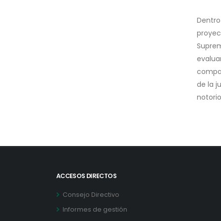
Dentro 
proyec
Suprem
evalua
compar
de la 
notorio
ACCESOS DIRECTOS
Consejo Directivo
Informes de gestión