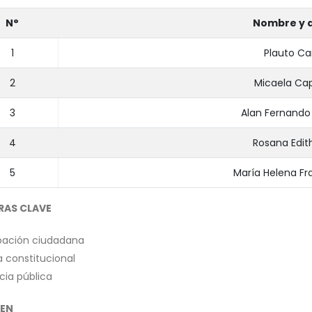
N°
Nombre y a
1
Plauto Ca
2
Micaela Ca
3
Alan Fernando
4
Rosana Edith
5
María Helena Fr
RAS CLAVE
ipación ciudadana
a constitucional
cia pública
EN