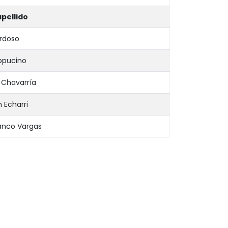
pellido
rdoso
ppucino
 Chavarría
 Echarri
anco Vargas