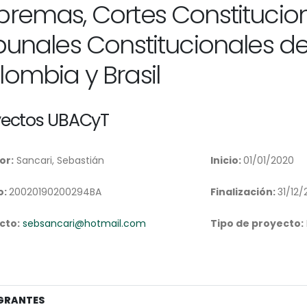
premas, Cortes Constitucio
ibunales Constitucionales de
lombia y Brasil
yectos UBACyT
or:
Sancari, Sebastián
Inicio:
01/01/2020
o:
20020190200294BA
Finalización:
31/12/
cto:
sebsancari@hotmail.com
Tipo de proyecto:
GRANTES