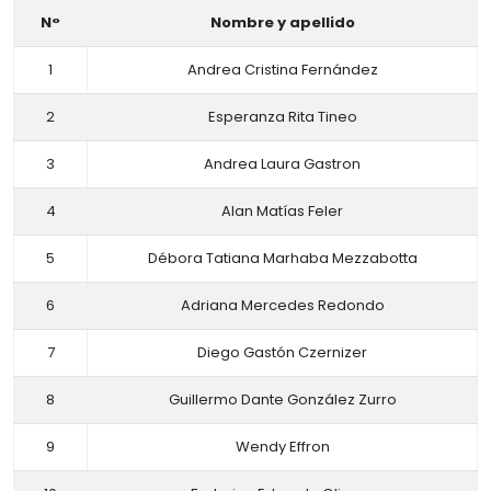
N°
Nombre y apellido
1
Andrea Cristina Fernández
2
Esperanza Rita Tineo
3
Andrea Laura Gastron
4
Alan Matías Feler
5
Débora Tatiana Marhaba Mezzabotta
6
Adriana Mercedes Redondo
7
Diego Gastón Czernizer
8
Guillermo Dante González Zurro
9
Wendy Effron