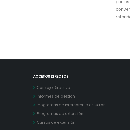
por las
conven
referi
ACCESOS DIRECTOS
Consejo Directivo
Informes de gestión
Programas de intercambio estudiantil
Programas de extensión
Cursos de extensión