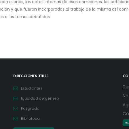
 comisiones, las actas internas de esas comisiones, las peticiones
ción y que fueron incorporadas al trabajo de la misma así com
das a los temas debatidos.
DIRECCIONES ÚTILES
CO
De
Estudiantes
No
Igualdad de género
Ag
Posgrado
Co
Biblioteca
Su