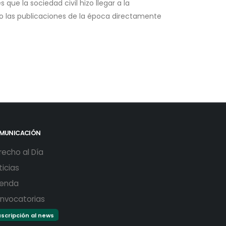
 que la sociedad civil hizo llegar a la
o las publicaciones de la época directamente
MUNICACIÓN
recho al Día
ticias
enda
nvocatorias
scripción al news