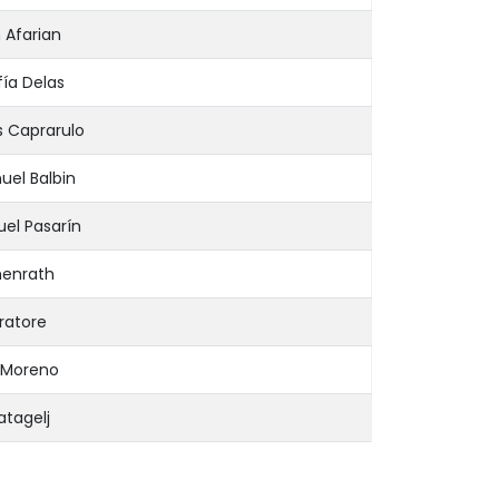
 Afarian
ía Delas
s Caprarulo
uel Balbin
el Pasarín
menrath
ratore
o Moreno
atagelj