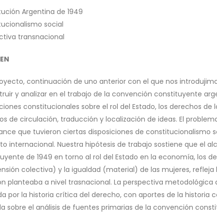
tución Argentina de 1949
tucionalismo social
ctiva transnacional
EN
royecto, continuación de uno anterior con el que nos introdujim
ruir y analizar en el trabajo de la convención constituyente arge
ciones constitucionales sobre el rol del Estado, los derechos de l
s de circulación, traducción y localización de ideas. El problem
cance que tuvieron ciertas disposiciones de constitucionalismo s
to internacional. Nuestra hipótesis de trabajo sostiene que el a
tuyente de 1949 en torno al rol del Estado en la economía, los 
nsión colectiva) y la igualdad (material) de las mujeres, reflej
ón planteaba a nivel trasnacional. La perspectiva metodológica q
a por la historia crítica del derecho, con aportes de la historia c
da sobre el análisis de fuentes primarias de la convención cons