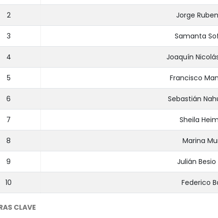
2
Jorge Ruben
3
Samanta Sof
4
Joaquín Nicolá
5
Francisco Man
6
Sebastián Nahu
7
Sheila Hei
8
Marina Mu
9
Julián Besi
10
Federico B
RAS CLAVE