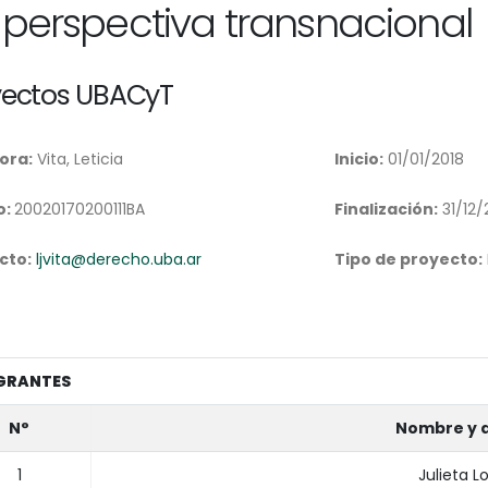
 perspectiva transnacional
yectos UBACyT
ora:
Vita, Leticia
Inicio:
01/01/2018
o:
20020170200111BA
Finalización:
31/12/
cto:
ljvita@derecho.uba.ar
Tipo de proyecto:
GRANTES
N°
Nombre y a
1
Julieta L