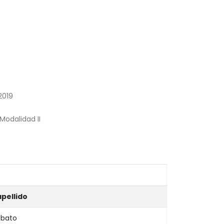
2019
Modalidad II
pellido
obato