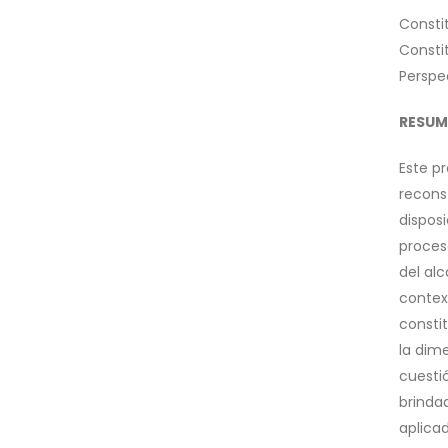
Consti
Consti
Perspe
RESUM
Este p
reconst
disposi
proceso
del al
contex
consti
la dime
cuesti
brindad
aplica