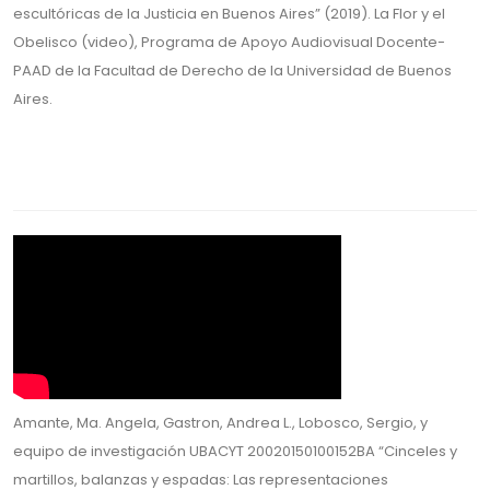
escultóricas de la Justicia en Buenos Aires” (2019). La Flor y el
Obelisco (video), Programa de Apoyo Audiovisual Docente-
PAAD de la Facultad de Derecho de la Universidad de Buenos
Aires.
Amante, Ma. Angela, Gastron, Andrea L., Lobosco, Sergio, y
equipo de investigación UBACYT 20020150100152BA “Cinceles y
martillos, balanzas y espadas: Las representaciones