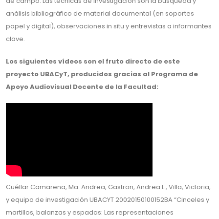
de campo. Las técnicas de investigación son la búsqueda y
análisis bibliográfico de material documental (en soportes
papel y digital), observaciones in situ y entrevistas a informantes
clave.
Los siguientes vídeos son el fruto directo de este
proyecto UBACyT, producidos gracias al Programa de
Apoyo Audiovisual Docente de la Facultad:
Cuéllar Camarena, Ma. Andrea, Gastron, Andrea L., Villa, Victoria,
y equipo de investigación UBACYT 20020150100152BA “Cinceles y
martillos, balanzas y espadas: Las representaciones