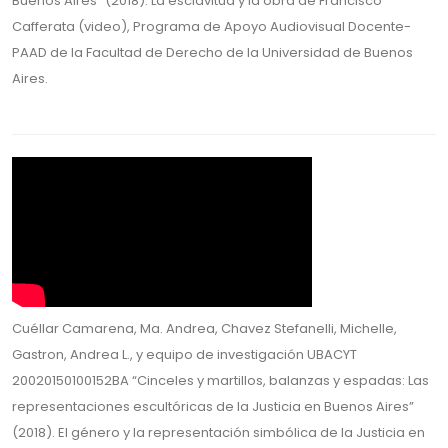
Buenos Aires” (2018). La esclavitud y la obra de Francisco
Cafferata (video), Programa de Apoyo Audiovisual Docente-
PAAD de la Facultad de Derecho de la Universidad de Buenos
Aires.
Cuéllar Camarena, Ma. Andrea, Chavez Stefanelli, Michelle,
Gastron, Andrea L., y equipo de investigación UBACYT
20020150100152BA “Cinceles y martillos, balanzas y espadas: Las
representaciones escultóricas de la Justicia en Buenos Aires”
(2018). El género y la representación simbólica de la Justicia en