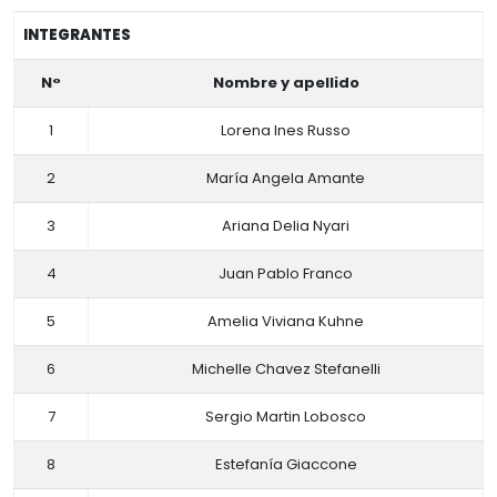
INTEGRANTES
N°
Nombre y apellido
1
Lorena Ines Russo
2
María Angela Amante
3
Ariana Delia Nyari
4
Juan Pablo Franco
5
Amelia Viviana Kuhne
6
Michelle Chavez Stefanelli
7
Sergio Martin Lobosco
8
Estefanía Giaccone