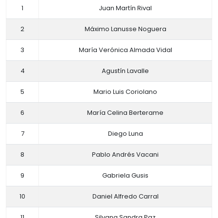
1
Juan Martín Rival
2
Máximo Lanusse Noguera
3
María Verónica Almada Vidal
4
Agustín Lavalle
5
Mario Luis Coriolano
6
María Celina Berterame
7
Diego Luna
8
Pablo Andrés Vacani
9
Gabriela Gusis
10
Daniel Alfredo Carral
11
Silvana Sandra Paz