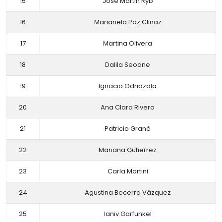
15
José Martin Ryb
16
Marianela Paz Clinaz
17
Martina Olivera
18
Dalila Seoane
19
Ignacio Odriozola
20
Ana Clara Rivero
21
Patricio Grané
22
Mariana Gutierrez
23
Carla Martini
24
Agustina Becerra Vázquez
25
Ianiv Garfunkel