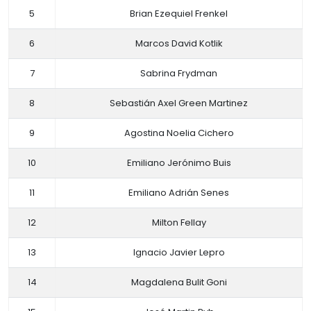
5
Brian Ezequiel Frenkel
6
Marcos David Kotlik
7
Sabrina Frydman
8
Sebastián Axel Green Martinez
9
Agostina Noelia Cichero
10
Emiliano Jerónimo Buis
11
Emiliano Adrián Senes
12
Milton Fellay
13
Ignacio Javier Lepro
14
Magdalena Bulit Goni