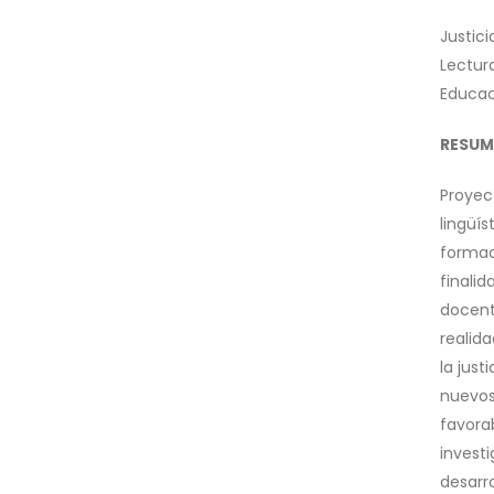
Justici
Lectur
Educac
RESUM
Proyec
lingüí
formac
finalid
docent
realid
la just
nuevos
favora
invest
desarr