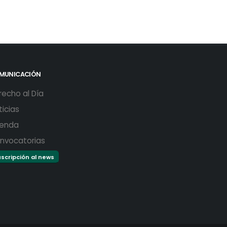
MUNICACIÓN
recho al Día
ticias
enda
nvocatorias
scripción al news