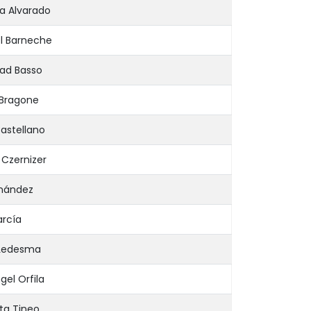
a Alvarado
l Barneche
ad Basso
 Bragone
Castellano
Czernizer
rnández
arcía
 Ledesma
el Orfila
ta Tineo