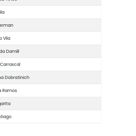
ila
derman
 Vila
da Damill
 Carrascal
a Dobratinich
na Ramos
arita
tiago