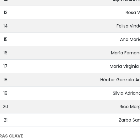
13
Rosa V
14
Felisa Vin
15
Ana María
16
María Fernan
17
María Virginia
18
Héctor Gonzalo An
19
Silvia Adria
20
Rico Marg
21
Zarba San
RAS CLAVE