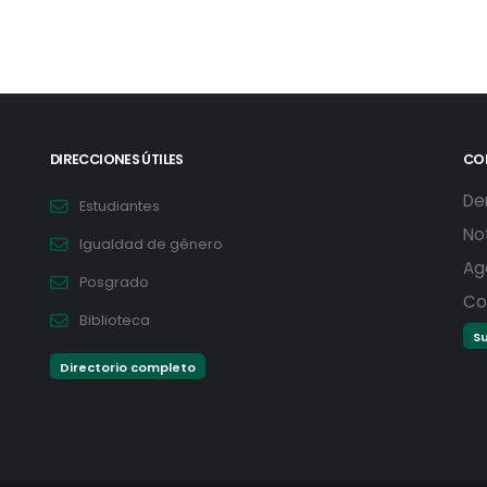
DIRECCIONES ÚTILES
CO
De
Estudiantes
No
Igualdad de género
Ag
Posgrado
Co
Biblioteca
Su
Directorio completo