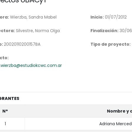
ora:
Wierzba, Sandra Mabel
Inicio:
01/07/2012
ectora:
Silvestre, Norma Olga
Finalización:
30/06
o:
20020110200157BA
Tipo de proyecto:
cto:
.wierzba@estudiokcwc.com.ar
GRANTES
N°
Nombre y a
1
Adriana Merce