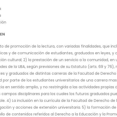
a
a
ión
EN
to de promoción de la lectura, con variadas finalidades, que inc
sticas y de comunicación de estudiantes, graduados en leyes, y
ión cultural; 2) la prestación de un servicio a la comunidad, en
ades de la UBA, según previsiones de su Estatuto (arts. 69 y 76),
es y graduados de distintas carreras de la Facultad de Derecho 
ad por parte de los estudiantes universitarios de una carrera m
icia en sentido amplio, y no restringida a las actividades propias 
 campos disciplinares para los cuales los futuros graduados pu
ble. 4) La inclusión en la currícula de la Facultad de Derecho d
igación y acciones de extensión universitaria. 5) la formación d
ollo de contenidos referidos al Derecho a la Educación y la Pro