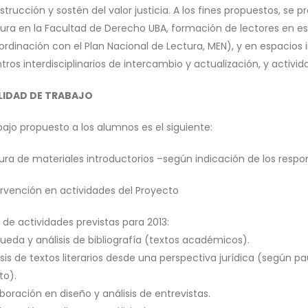
strucción y sostén del valor justicia. A los fines propuestos, s
tura en la Facultad de Derecho UBA, formación de lectores en esc
rdinación con el Plan Nacional de Lectura, MEN), y en espacios in
tros interdisciplinarios de intercambio y actualización, y activ
IDAD DE TRABAJO
rabajo propuesto a los alumnos es el siguiente:
tura de materiales introductorios –según indicación de los respo
tervención en actividades del Proyecto
 de actividades previstas para 2013:
ueda y análisis de bibliografía (textos académicos).
isis de textos literarios desde una perspectiva jurídica (según p
to).
boración en diseño y análisis de entrevistas.