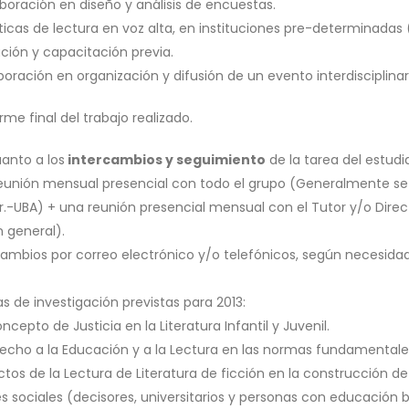
aboración en diseño y análisis de encuestas.
ticas de lectura en voz alta, en instituciones pre-determinadas (
ación y capacitación previa.
boración en organización y difusión de un evento interdisciplinar
orme final del trabajo realizado.
cuanto a los
intercambios y seguimiento
de la tarea del estudi
eunión mensual presencial con todo el grupo (Generalmente se re
r.-UBA) + una reunión presencial mensual con el Tutor y/o Dire
n general).
cambios por correo electrónico y/o telefónicos, según necesidad
neas de investigación previstas para 2013:
concepto de Justicia en la Literatura Infantil y Juvenil.
recho a la Educación y a la Lectura en las normas fundamenta
ctos de la Lectura de Literatura de ficción en la construcción de
s sociales (decisores, universitarios y personas con educación b