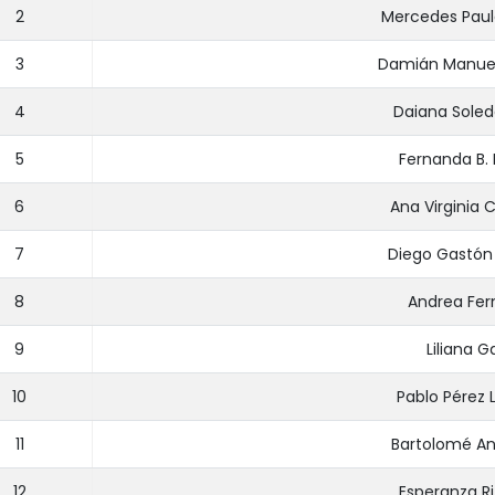
2
Mercedes Paul
3
Damián Manue
4
Daiana Soled
5
Fernanda B.
6
Ana Virginia 
7
Diego Gastón 
8
Andrea Fe
9
Liliana G
10
Pablo Pérez
11
Bartolomé Ang
12
Esperanza Ri