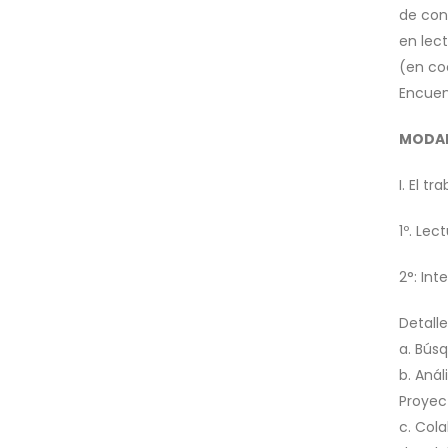
de con
en lec
(en coo
Encuen
MODAL
I. El t
1º. Lec
2°: In
Detalle
a. Búsq
b. Anál
Proyec
c. Cola