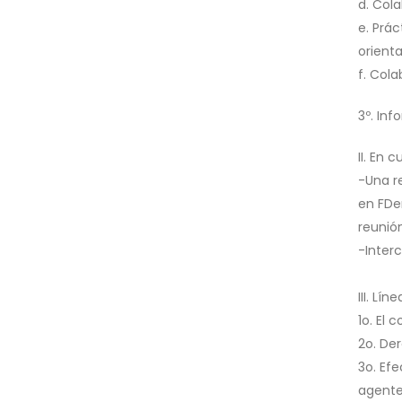
d. Col
e. Prác
orient
f. Cola
3º. Inf
II. En 
-Una r
en FDe
reunió
-Inter
III. Lí
1o. El 
2o. De
3o. Efe
agente