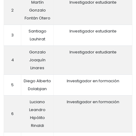
Martín
Investigador estudiante
2
Gonzalo
Fontán Otero
Santiago
Investigador estudiante
3
Lauhirat
Gonzalo
Investigador estudiante
4
Joaquín
Linares
Diego Alberto
Investigador en formación
5
Dolabjian
Luciano
Investigador en formación
Leandro
6
Hipólito
Rinaldi