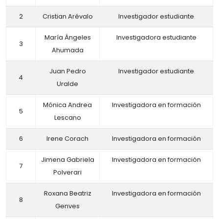
2
Cristian Arévalo
Investigador estudiante
María Ángeles
Investigadora estudiante
3
Ahumada
Juan Pedro
Investigador estudiante
4
Uralde
Mónica Andrea
Investigadora en formación
5
Lescano
6
Irene Corach
Investigadora en formación
Jimena Gabriela
Investigadora en formación
7
Polverari
Roxana Beatriz
Investigadora en formación
8
Genves