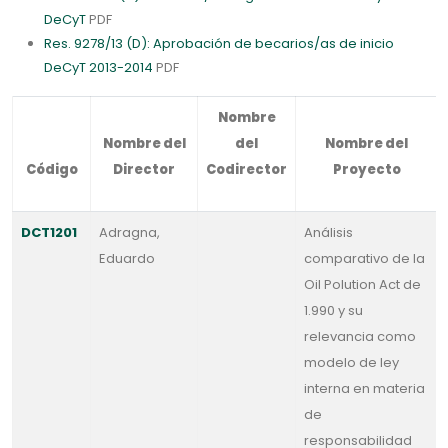
DeCyT
PDF
Res. 9278/13 (D): Aprobación de becarios/as de inicio
DeCyT 2013-2014
PDF
Nombre
Nombre del
del
Nombre del
Código
Director
Codirector
Proyecto
DCT1201
Adragna,
Análisis
Eduardo
comparativo de la
Oil Polution Act de
1.990 y su
relevancia como
modelo de ley
interna en materia
de
responsabilidad