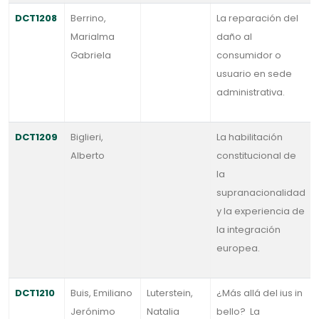
DCT1208
Berrino,
La reparación del
Marialma
daño al
Gabriela
consumidor o
usuario en sede
administrativa.
DCT1209
Biglieri,
La habilitación
Alberto
constitucional de
la
supranacionalidad
y la experiencia de
la integración
europea.
DCT1210
Buis, Emiliano
Luterstein,
¿Más allá del ius in
Jerónimo
Natalia
bello? La