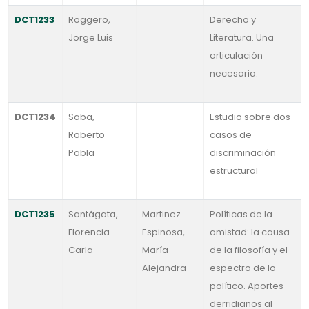
DCT1233
Roggero,
Derecho y
Jorge Luis
Literatura. Una
articulación
necesaria.
DCT1234
Saba,
Estudio sobre dos
Roberto
casos de
Pabla
discriminación
estructural
DCT1235
Santágata,
Martinez
Políticas de la
Florencia
Espinosa,
amistad: la causa
Carla
María
de la filosofía y el
Alejandra
espectro de lo
político. Aportes
derridianos al