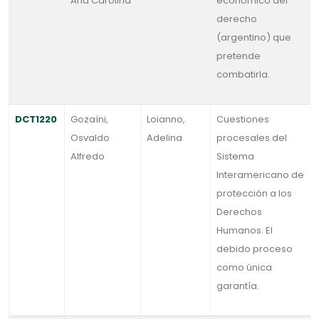
Ana Carolina
económico del
derecho
(argentino) que
pretende
combatirla.
DCT1220
Gozaíni,
Loianno,
Cuestiones
Osvaldo
Adelina
procesales del
Alfredo
Sistema
Interamericano de
protección a los
Derechos
Humanos. El
debido proceso
como única
garantía.