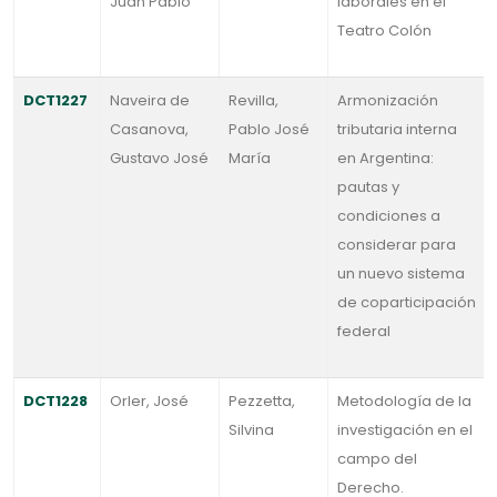
Juan Pablo
laborales en el
Teatro Colón
DCT1227
Naveira de
Revilla,
Armonización
Casanova,
Pablo José
tributaria interna
Gustavo José
María
en Argentina:
pautas y
condiciones a
considerar para
un nuevo sistema
de coparticipación
federal
DCT1228
Orler, José
Pezzetta,
Metodología de la
Silvina
investigación en el
campo del
Derecho.