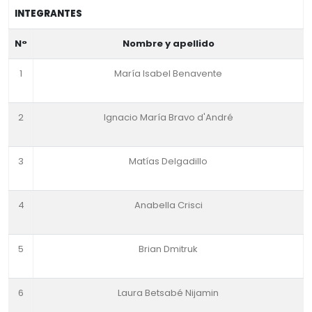
INTEGRANTES
N°
Nombre y apellido
1
María Isabel Benavente
2
Ignacio María Bravo d'André
3
Matías Delgadillo
4
Anabella Crisci
5
Brian Dmitruk
6
Laura Betsabé Nijamin