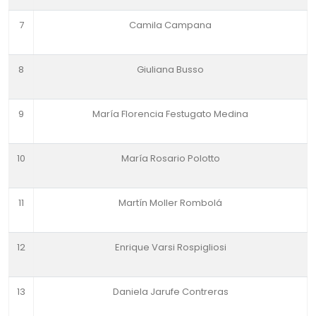
7
Camila Campana
8
Giuliana Busso
9
María Florencia Festugato Medina
10
María Rosario Polotto
11
Martín Moller Rombolá
12
Enrique Varsi Rospigliosi
13
Daniela Jarufe Contreras