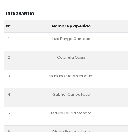
INTEGRANTES
N°
Nombre y apellido
1
Luis Bunge Campos
2
Gabriela Gusis
3
Mariano Kierszenbaum
4
Gabriel Carlos Fava
5
Mauro Lauría Masaro
6
Diego Roberto Luna