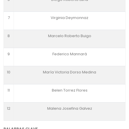
7
Virginia Deymonnaz
8
Marcelo Roberto Buigo
9
Federico Mannará
10
María Victoria Dorso Medina
11
Belen Torrez Flores
12
Malena Josefina Galvez
PALABRAS CLAVE