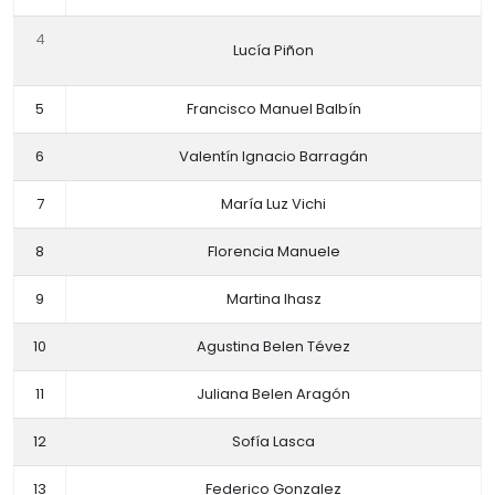
4
Lucía Piñon
5
Francisco Manuel Balbín
6
Valentín Ignacio Barragán
7
María Luz Vichi
8
Florencia Manuele
9
Martina Ihasz
10
Agustina Belen Tévez
11
Juliana Belen Aragón
12
Sofía Lasca
13
Federico Gonzalez