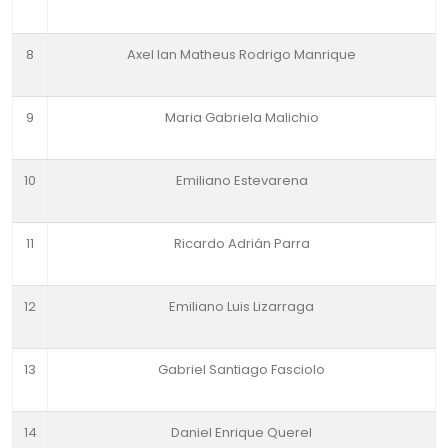
8
Axel Ian Matheus Rodrigo Manrique
9
Maria Gabriela Malichio
10
Emiliano Estevarena
11
Ricardo Adrián Parra
12
Emiliano Luis Lizarraga
13
Gabriel Santiago Fasciolo
14
Daniel Enrique Querel