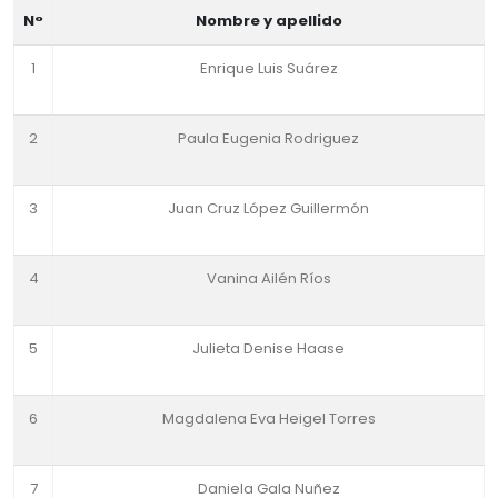
N°
Nombre y apellido
1
Enrique Luis Suárez
2
Paula Eugenia Rodriguez
3
Juan Cruz López Guillermón
4
Vanina Ailén Ríos
5
Julieta Denise Haase
6
Magdalena Eva Heigel Torres
7
Daniela Gala Nuñez