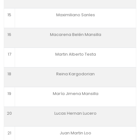
15
Maximiliano Sanles
16
Macarena Belén Mansilla
17
Martin Alberto Testa
18
Reina Kargodorian
19
María Jimena Mansilla
20
Lucas Hernan Lucero
21
Juan Martin Loo