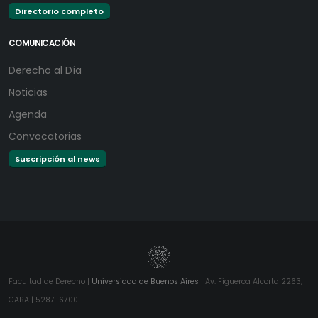
Directorio completo
COMUNICACIÓN
Derecho al Día
Noticias
Agenda
Convocatorias
Suscripción al news
Facultad de Derecho |
Universidad de Buenos Aires
| Av. Figueroa Alcorta 2263,
CABA | 5287-6700