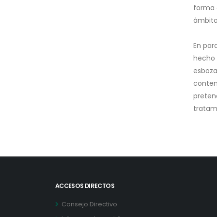
forma 
ámbito
En par
hecho 
esboza
contem
preten
tratami
ACCESOS DIRECTOS
Consejo Directivo