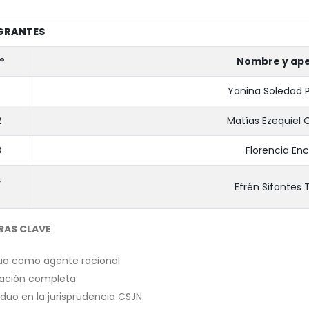
GRANTES
°
Nombre y ape
Yanina Soledad 
2
Matías Ezequiel
3
Florencia Enc
4
Efrén Sifontes 
RAS CLAVE
duo como agente racional
ación completa
viduo en la jurisprudencia CSJN