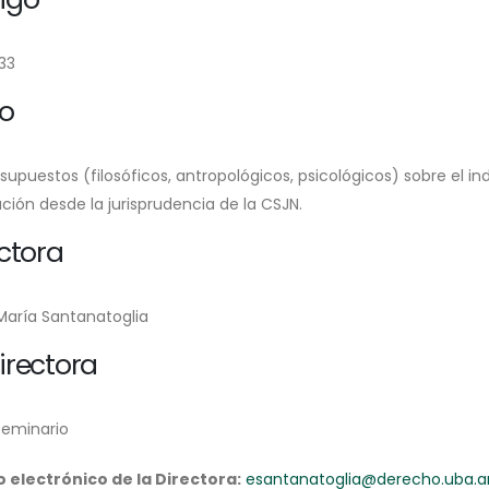
33
lo
supuestos (filosóficos, antropológicos, psicológicos) sobre el i
ción desde la jurisprudencia de la CSJN.
ctora
 María Santanatoglia
irectora
Seminario
 electrónico de la Directora:
esantanatoglia@derecho.uba.a