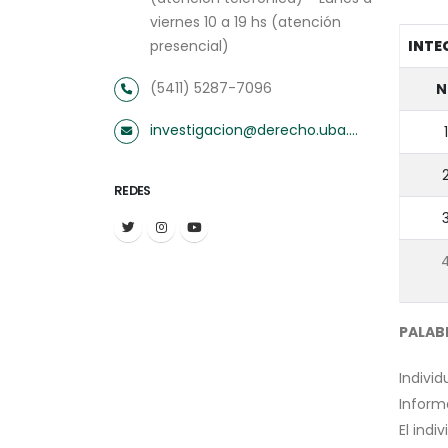
viernes 10 a 19 hs (atención
presencial)
INTE
(5411) 5287-7096
N
investigacion@derecho.uba.ar
1
REDES
PALAB
Indivi
Inform
El indi