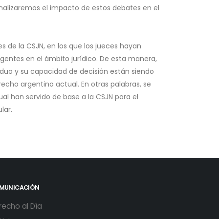
analizaremos el impacto de estos debates en el
s de la CSJN, en los que los jueces hayan
entes en el ámbito jurídico. De esta manera,
iduo y su capacidad de decisión están siendo
cho argentino actual. En otras palabras, se
al han servido de base a la CSJN para el
lar.
MUNICACIÓN
recho al Día