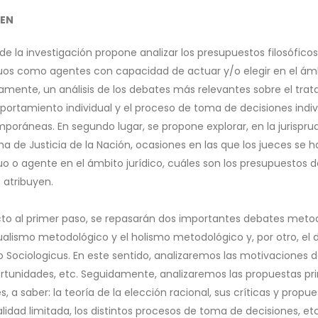
EN
 de la investigación propone analizar los presupuestos filosófico
duos como agentes con capacidad de actuar y/o elegir en el ám
amente, un análisis de los debates más relevantes sobre el trat
portamiento individual y el proceso de toma de decisiones indiv
poráneas. En segundo lugar, se propone explorar, en la jurisprud
a de Justicia de la Nación, ocasiones en las que los jueces s
uo o agente en el ámbito jurídico, cuáles son los presupuestos d
 atribuyen.
to al primer paso, se repasarán dos importantes debates metodo
dualismo metodológico y el holismo metodológico y, por otro, 
Sociologicus. En este sentido, analizaremos las motivaciones de 
ortunidades, etc. Seguidamente, analizaremos las propuestas prin
, a saber: la teoría de la elección racional, sus críticas y propue
alidad limitada, los distintos procesos de toma de decisiones,