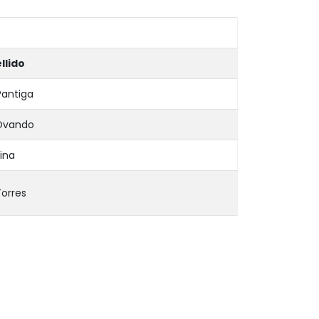
llido
Pantiga
 Ovando
ina
Torres