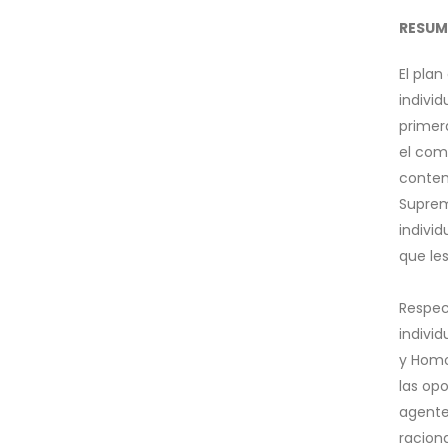
RESUM
El plan
indivi
primer
el com
contem
Suprem
individ
que les
Respec
indivi
y Homo 
las op
agentes
racion