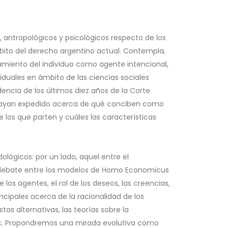
s, antropológicos y psicológicos respecto de los
bito del derecho argentino actual. Contempla,
amiento del individuo como agente intencional,
iduales en ámbito de las ciencias sociales
encia de los últimos diez años de la Corte
e hayan expedido acerca de qué conciben como
e los que parten y cuáles las características
lógicos: por un lado, aquel entre el
el debate entre los modelos de Homo Economicus
los agentes, el rol de los deseos, las creencias,
cipales acerca de la racionalidad de los
stas alternativas, las teorías sobre la
 etc. Propondremos una mirada evolutiva como