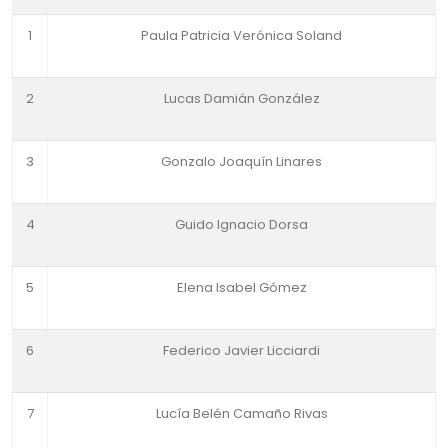
1
Paula Patricia Verónica Soland
2
Lucas Damián González
3
Gonzalo Joaquín Linares
4
Guido Ignacio Dorsa
5
Elena Isabel Gómez
6
Federico Javier Licciardi
7
Lucía Belén Camaño Rivas