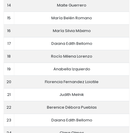
14
Maite Guerrero
15
María Belén Romano
16
María Silvia Máximo
17
Daiana Edith Bellomo
18
Rocío Milena Lorenzo
19
Anabella Izquierdo
20
Florencia Fernandez Loiotile
21
Judith Melnik
22
Berenice Débora Pueblas
23
Daiana Edith Bellomo
24
Clara Olmos