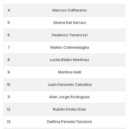
4
Marcos Caffarena
5
Silvina Del Sel Leo
6
Federico Tavarozzi
7
Mateo Colimedaglia
8
Lucila Belén Martínez
9
Martina Galli
10
Juan Facundo Ceballos
11
Alan Jorge Rodriguez
12
Rubén Emilio Díaz
13
Delfina Pereda Tavoloni