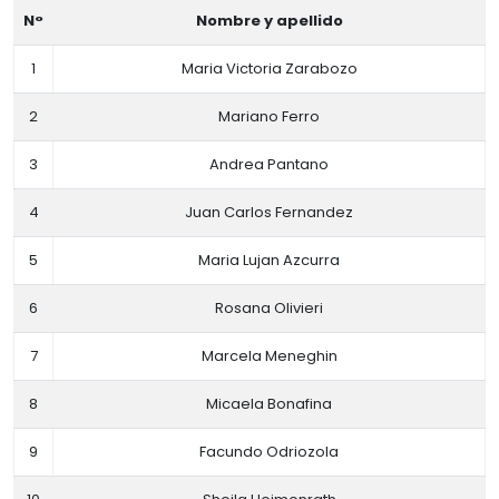
N°
Nombre y apellido
1
Maria Victoria Zarabozo
2
Mariano Ferro
3
Andrea Pantano
4
Juan Carlos Fernandez
5
Maria Lujan Azcurra
6
Rosana Olivieri
7
Marcela Meneghin
8
Micaela Bonafina
9
Facundo Odriozola