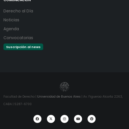
COMUNICACIÓN
Derecho al Día
Noticias
Agenda
Convocatorias
Suscripción al news
Facultad de Derecho |
Universidad de Buenos Aires
| Av. Figueroa Alcorta 2263,
CABA | 5287-6700