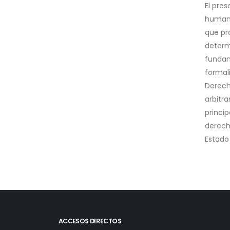
El pre
humano
que pr
determ
fundam
formal
Derech
arbitra
princi
derech
Estado
ACCESOS DIRECTOS