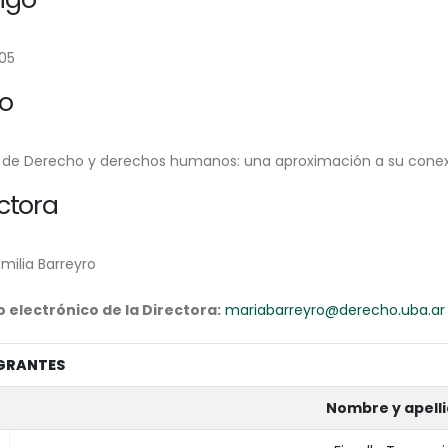
05
lo
 de Derecho y derechos humanos: una aproximación a su conexión
ctora
milia Barreyro
 electrónico de la Directora:
mariabarreyro@derecho.uba.ar
GRANTES
Nombre y apell