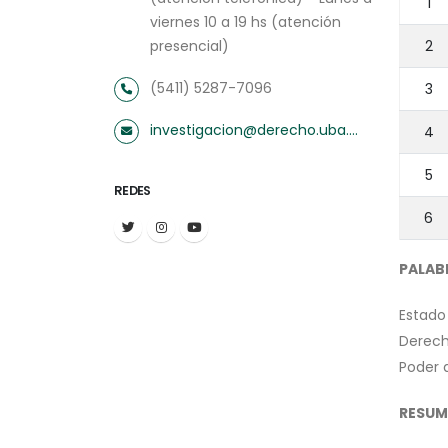
1
viernes 10 a 19 hs (atención
presencial)
2
(5411) 5287-7096
3
investigacion@derecho.uba.ar
4
5
REDES
6
PALAB
Estado
Derec
Poder a
RESUM