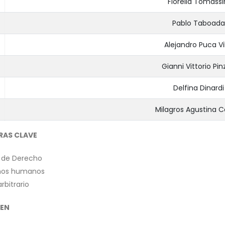
Fiorella Tomassi
Pablo Taboada
Alejandro Puca Vi
Gianni Vittorio Pi
Delfina Dinardi
Milagros Agustina Ca
RAS CLAVE
 de Derecho
hos humanos
rbitrario
EN