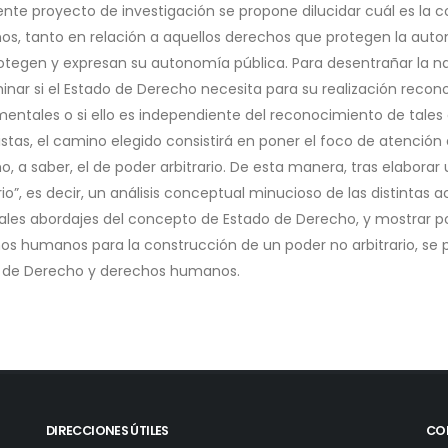
sente proyecto de investigación se propone dilucidar cuál es la
s, tanto en relación a aquellos derechos que protegen la auto
otegen y expresan su autonomía pública. Para desentrañar la nat
inar si el Estado de Derecho necesita para su realización reco
entales o si ello es independiente del reconocimiento de tales
istas, el camino elegido consistirá en poner el foco de atenció
o, a saber, el de poder arbitrario. De esta manera, tras elabor
rio”, es decir, un análisis conceptual minucioso de las distintas
pales abordajes del concepto de Estado de Derecho, y mostrar po
os humanos para la construcción de un poder no arbitrario, se p
 de Derecho y derechos humanos.
DIRECCIONES ÚTILES
CO