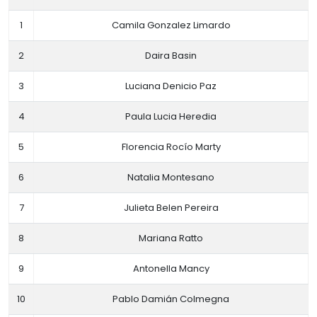
1
Camila Gonzalez Limardo
2
Daira Basin
3
Luciana Denicio Paz
4
Paula Lucia Heredia
5
Florencia Rocío Marty
6
Natalia Montesano
7
Julieta Belen Pereira
8
Mariana Ratto
9
Antonella Mancy
10
Pablo Damián Colmegna