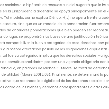
s sociales? La hipótesis de respuesta inicial sugerirá que la in
es en la jurisprudencia argentina se apoya principalmente en el
xy. Tal modelo, como explica Clérico, «(…) no opera frente a cad
a atadura, sino que es un modelo de la ponderación fuertemente 
ados de anteriores ponderaciones que bien pueden ser reconstrui
ndo lugar, se propondrán las bases de una justificación teórica 
ará compatibilizar la fuerza categórica de esos derechos con pri
s y la menor afectación posible de las asignaciones dispuestas
s, tal fuerza categórica implica que los derechos sociales —al i
e de constitucionalidad»— poseen una vigencia obligatoria con 
stancial o, en palabras de Michael S. Moore, se trata de derech
 de utilidad (Moore 2001:2105). Finalmente, se determinará la po
etativa que reconoce la exigibilidad de los derechos sociales co
os como de los bienes y derechos correspondientes a otros ciud