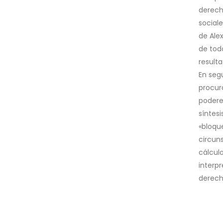
derecho
social
de Ale
de tod
result
En segu
procur
podere
síntesi
«bloqu
circun
cálculo
interpr
derech