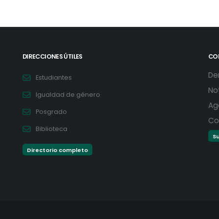
DIRECCIONES ÚTILES
CO
De
Estudiantes
No
Igualdad de género
Ag
Posgrado
Co
Biblioteca
Su
Directorio completo