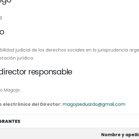
8
lo
ibilidad judicial de los derechos sociales en la jurisprudencia ar
etación jurídica.
irector responsable
o Magoja
 electrónico del Director:
magojaeduardo@gmail.com
GRANTES
Nombre y apell