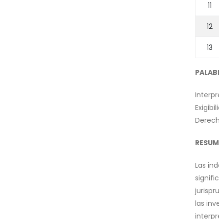
11
12
13
PALAB
Interpr
Exigibil
Derech
RESUM
Las in
signifi
jurisp
las in
interpr