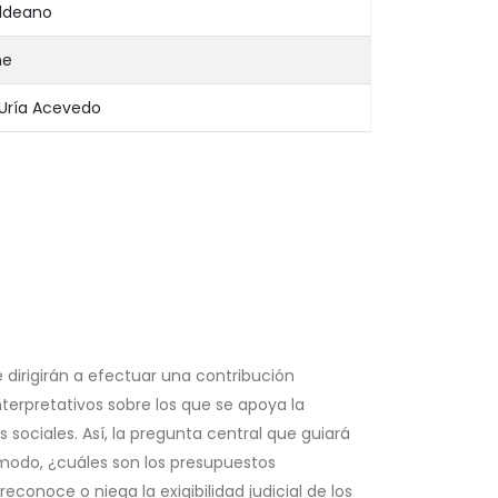
aldeano
ne
 Uría Acevedo
 dirigirán a efectuar una contribución
interpretativos sobre los que se apoya la
sociales. Así, la pregunta central que guiará
e modo, ¿cuáles son los presupuestos
econoce o niega la exigibilidad judicial de los