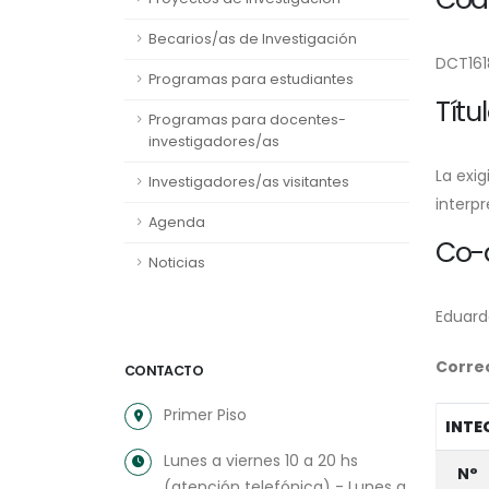
Becarios/as de Investigación
DCT161
Programas para estudiantes
Títu
Programas para docentes-
investigadores/as
La exig
Investigadores/as visitantes
interpr
Agenda
Co-d
Noticias
Eduard
Correo
CONTACTO
Primer Piso
INTE
Lunes a viernes 10 a 20 hs
N°
(atención telefónica) - Lunes a