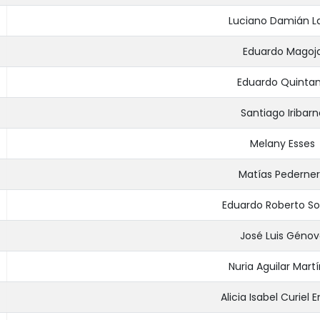
Luciano Damián L
Eduardo Magoj
Eduardo Quinta
Santiago Iribarn
Melany Esses
Matías Pederne
Eduardo Roberto S
José Luis Génov
Nuria Aguilar Mart
Alicia Isabel Curiel 