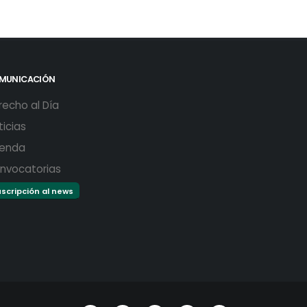
MUNICACIÓN
recho al Día
ticias
enda
nvocatorias
scripción al news