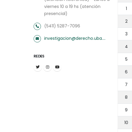
viernes 10 a 19 hs (atención
1
presencial)
2
(5411) 5287-7096
3
investigacion@derecho.uba.ar
4
REDES
5
6
7
8
9
10