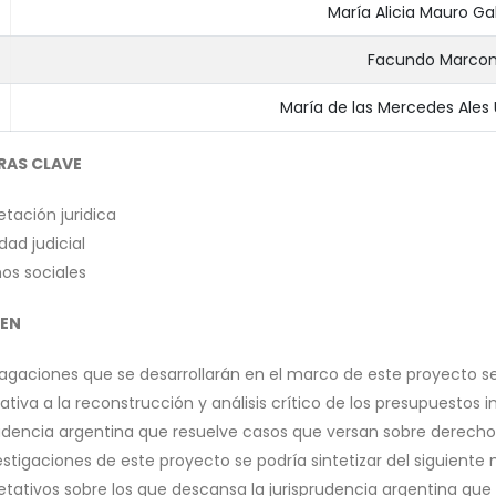
María Alicia Mauro G
Facundo Marco
María de las Mercedes Ales
RAS CLAVE
etación juridica
idad judicial
os sociales
EN
dagaciones que se desarrollarán en el marco de este proyecto se
cativa a la reconstrucción y análisis crítico de los presupuestos 
rudencia argentina que resuelve casos que versan sobre derechos 
vestigaciones de este proyecto se podría sintetizar del siguient
etativos sobre los que descansa la jurisprudencia argentina que r