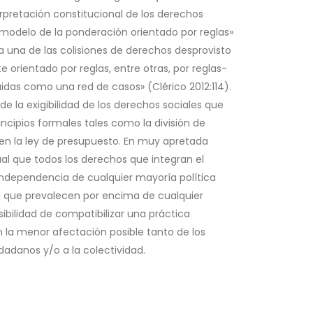
terpretación constitucional de los derechos
 «modelo de la ponderación orientado por reglas»
a una de las colisiones de derechos desprovisto
orientado por reglas, entre otras, por reglas-
das como una red de casos» (Clérico 2012:114).
de la exigibilidad de los derechos sociales que
ncipios formales tales como la división de
 en la ley de presupuesto. En muy apretada
gual que todos los derechos que integran el
independencia de cualquier mayoría política
os que prevalecen por encima de cualquier
sibilidad de compatibilizar una práctica
n la menor afectación posible tanto de los
adanos y/o a la colectividad.