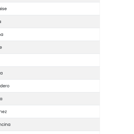
aise
a
na
e
ra
odero
a
ínez
Encina