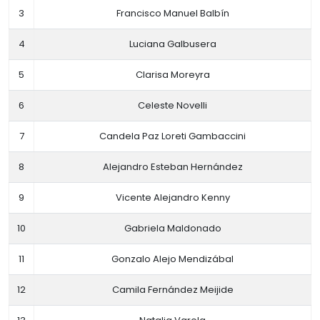
3
Francisco Manuel Balbín
4
Luciana Galbusera
5
Clarisa Moreyra
6
Celeste Novelli
7
Candela Paz Loreti Gambaccini
8
Alejandro Esteban Hernández
9
Vicente Alejandro Kenny
10
Gabriela Maldonado
11
Gonzalo Alejo Mendizábal
12
Camila Fernández Meijide